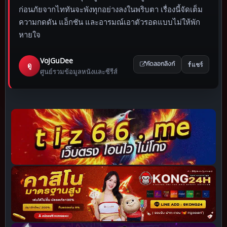
ก่อนภัยจากไททันจะพังทุกอย่างลงในพริบตา เรื่องนี้จัดเต็ม
ความกดดัน แอ็กชัน และอารมณ์เอาตัวรอดแบบไม่ให้พัก
หายใจ
VoJGuDee
แชร์
ดู
คัดลอกลิงก์
ศูนย์รวมข้อมูลหนังและซีรีส์