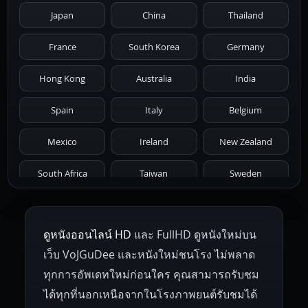
Japan
China
Thailand
1981
1980
1979
1978
1977
France
South Korea
Germany
1976
1975
1974
1973
1972
Hong Kong
Australia
India
1971
1970
1969
1968
1967
Spain
Italy
Belgium
1966
1965
1964
1963
1962
Mexico
Ireland
New Zealand
1961
1959
1958
1955
1954
South Africa
Taiwan
Sweden
1953
1952
1951
1950
1946
Netherlands
Russia
Poland
ดูหนังออนไลน์ HD
และ FullHD ดูหนังใหม่บน
1945
1942
1941
1940
1939
Hungary
Denmark
Bulgaria
เว็บ VoJGuDee และหนังใหม่ชนโรง ไม่พลาด
Czech Republic
Brazil
Turkey
1938
1937
1930
1928
1916
ทุกการอัพเดทใหม่ก่อนใคร คุณสามารถรับชม
ได้ทุกที่นอกเหนือจากในโรงภาพยนต์รับชมได้