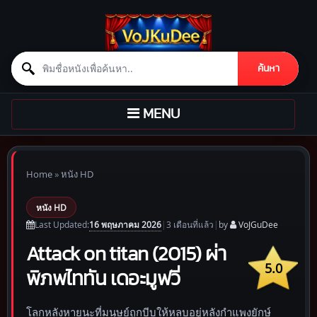
Search for:
ค้นหา
Skip to content
TOGGLE
MENU
NAVIGATION
Home
»
หนัง HD
หนัง HD
16 พฤษภาคม 2026
Last Updated:
|
3 เดือน
ที่แล้ว
|
by
VoJGuDee
Attack on titan (2015) ผ่า
5.0
พิภพไททัน เดอะมูฟวี่
โลกหลังหายนะที่มนุษย์ถูกบีบให้หลบอยู่หลังกำแพงยักษ์