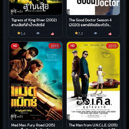
หนัง
ต่อสู้,หนัง
หนัง
บู๊
ชีวิต
Tigress of King River (2002)
The Good Doctor Season 4
สาบเสือที่ลําน้ํากษัตริย์
(2020) แพทย์อัจฉริยะหัวใจ
เทวดา
5.4
7.3
2015
2015
HD
HD
หนัง
ต่อสู้,หนัง
หนัง
บู๊
HD
Mad Max: Fury Road (2015)
The Man from U.N.C.L.E. (2015)