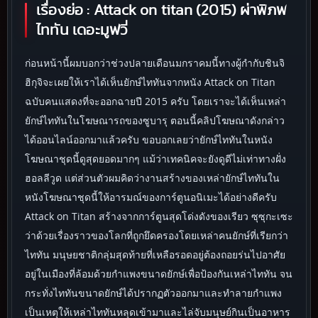
เรื่องย่อ :
Attack on titan (2015) ผ่าพิภพ
ไททัน เดอะมูฟวี่
ก่อนหน้านี้ผมบอกว่าช่วงปลายเดือนมกราคมนี้ทางผู้กำกับชินจิ
ฮิกุจิจะเผยให้เราได้เห็นยักษ์ไททันจากหนัง Attack on Titan
ฉบับคนแสดงที่จะออกฉายปี 2015 ครับ โดยเราจะได้เห็นเหล่า
ยักษ์ไททันในโฆษณารถของซูบารุ ตอนนี้คลิปโฆษณาดังกล่าว
ได้ออนไลน์ออกมาแล้วครับ ขอบอกเลยว่ายักษ์ไททันในหนัง
โฆษณาชุดนี้ดูสุดยอดมากๆ แม้ว่าเทคนิคจะยังดูดีไม่เท่าทางฝั่ง
ฮอลลีวูด แต่ส่วนตัวผมคิดว่างานสร้างของเหล่ายักษ์ไททันใน
หนังโฆษณาชุดนี้ให้อารมณ์ของการ์ตูนอนิเมะได้อย่างดีครับ
Attack on Titan สร้างจากการ์ตูนสุดโด่งดังของเรียว ซุซุกะเซะ
ว่าด้วยเรื่องราวของโลกที่ถูกยึดครองโดยเหล่าคนยักษ์ที่เรียกว่า
ไททัน มนุษยชาติกลุ่มสุดท้ายที่เหลือรอดอยู่ต้องถอยร่นไปอาศัย
อยู่ในเมืองที่ล้อมด้วยกำแพงขนาดยักษ์เพื่อป้องกันเหล่าไททัน จน
กระทั่งไททันขนาดยักษ์ได้ปรากฏตัวออกมาและทำลายกำแพง
เป็นเหตุให้เหล่าไททันหลุดเข้ามาและไล่จับมนุษย์กินเป็นอาหาร