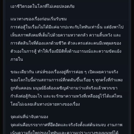
เอาชีวิตรอดในโลกที่ไม่เคยปลอดภัย
แนวทางของเรื่องก่อนเริ่มรับชม
การต่อสู้ในเรื่องไม่ได้มีแค่ฉากปะทะกับไททันเท่านั้น แต่ยังพาไป
เห็นสภาพสังคมที่เต็มไปด้วยความหวาดกลัว ความสิ้นหวัง และ
การตัดสินใจที่ต้องแลกด้วยชีวิต ตัวละครแต่ละคนมีเหตุผลของ
ตัวเองในการสู้ ทำให้เรื่องมีมิติทั้งด้านอารมณ์และความขัดแย้ง
ภายใน
ขณะเดียวกัน เสน่ห์ของเรื่องอยู่ที่การค่อย ๆ เปิดเผยความจริง
ของโลกใบนี้ผ่านสถานการณ์ที่กดดันขึ้นเรื่อย ๆ ทุกครั้งที่กำแพง
ถูกสั่นคลอน มนุษย์ยิ่งต้องเผชิญคำถามว่าแท้จริงแล้วพวกเขา
กำลังต่อสู้กับอะไร และจะรักษาความหวังที่เหลืออยู่ไว้ได้แค่ไหน
โดยไม่เฉลยเส้นทางปลายทางของเรื่อง
จุดเด่นที่น่าจับตามอง
จุดเด่นคือบรรยากาศที่อึดอัดและจริงจังตั้งแต่ต้นจนจบ งานภาพ
เน้นความยิ่งใหญ่ของไททันและความเปราะบางของมนุษย์ได้