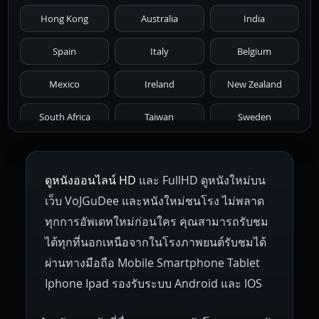
1976
1975
1974
1973
1972
Hong Kong
Australia
India
1971
1970
1969
1968
1967
Spain
Italy
Belgium
1966
1965
1964
1963
1962
Mexico
Ireland
New Zealand
1961
1959
1958
1955
1954
South Africa
Taiwan
Sweden
1953
1952
1951
1950
1946
Netherlands
Russia
Poland
ดูหนังออนไลน์ HD
และ FullHD ดูหนังใหม่บน
1945
1942
1941
1940
1939
Hungary
Denmark
Bulgaria
เว็บ VoJGuDee และหนังใหม่ชนโรง ไม่พลาด
Czech Republic
Brazil
Turkey
1938
1937
1930
1928
1916
ทุกการอัพเดทใหม่ก่อนใคร คุณสามารถรับชม
ได้ทุกที่นอกเหนือจากในโรงภาพยนต์รับชมได้
ผ่านทางมือถือ Mobile Smartphone Tablet
Iphone Ipad รองรับระบบ Android และ IOS