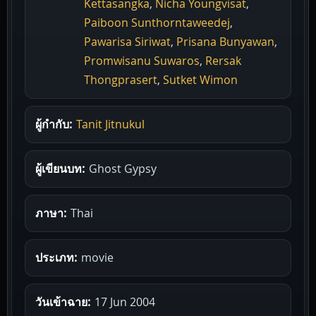
Kettasangka
,
Nicha Youngvisat
,
Paiboon Sunthorntaweedej
,
Pawarisa Siriwat
,
Prisana Bunyawan
,
Promwisanu Suwaros
,
Rersak
Thongprasert
,
Sutket Wimon
ผู้กำกับ:
Tanit Jitnukul
ผู้เขียนบท:
Ghost Gypsy
ภาษา:
Thai
ประเภท:
movie
วันเข้าฉาย:
17 Jun 2004