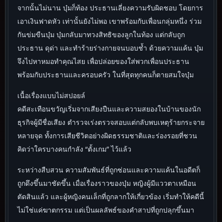
จากนั้นไม่นาน บุ๋มก็ท้อง ประธานเลี่ยงความรับผิดชอบ โดยการ
เอาเงินฟาดหัว เท่านั้นยังไม่พอ เขาพร้อมกับเพื่อนกลุ่มหนึ่ง ร่วม
กันข่มขืนบุ๋ม บุ๋มกลับมาทวงสิทธิของลูกในท้อง แต่กลับถูก
ประธาน ดุด่า และทำร้ายร่างกายจนบอบช้ำ ด้วยความแค้น บุ๋ม
จึงไปหาหมอทำคุณไสย เพื่อปล่อยของใส่พวกเพื่อนประธาน
พร้อมกับประธานและครอบครัว ในที่สุดทุกคนก็ตายสมใจบุ๋ม
เนื้อเรื่องแบบไม่สปอยล์
คดีสะเทือนขวัญเริ่มจากเสียงปืนและความสยองในบ้านของนัก
ธุรกิจผู้มีชื่อเสียง ตำรวจเร่งตรวจสอบแต่กลับพบเหตุร้ายกระจาย
หลายจุด ทั้งการเสียชีวิตอย่างผิดธรรมชาติและร่องรอยที่ชวน
คิดว่าใครบางคนกำลัง “ตั้งเกม” ไว้แล้ว
ระหว่างสืบสวน ความสัมพันธ์ที่ถูกซ่อนและความแค้นในอดีตก็
ถูกดึงขึ้นมาชัดขึ้น เมื่อเรื่องราวของบุ๋ม หญิงผู้มีแววตาเหมือน
ตัดสินแล้ว และผู้หญิงคนเล็กที่ถูกลากให้เกี่ยวข้อง เริ่มทำให้คดีนี้
ไม่ใช่แค่ฆาตกรรม แต่เป็นผลลัพธ์ของคำสาปที่ถูกปลุกขึ้นมา