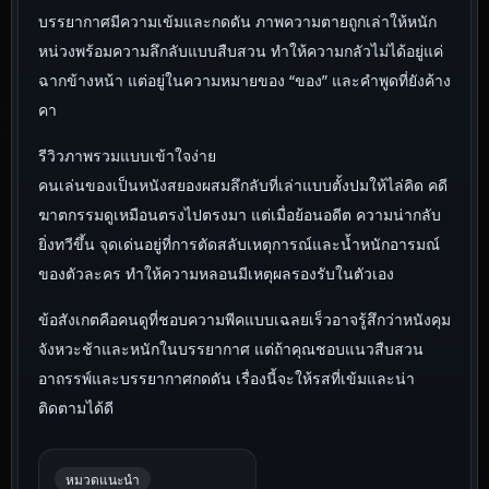
บรรยากาศมีความเข้มและกดดัน ภาพความตายถูกเล่าให้หนัก
หน่วงพร้อมความลึกลับแบบสืบสวน ทำให้ความกลัวไม่ได้อยู่แค่
ฉากข้างหน้า แต่อยู่ในความหมายของ “ของ” และคำพูดที่ยังค้าง
คา
รีวิวภาพรวมแบบเข้าใจง่าย
คนเล่นของเป็นหนังสยองผสมลึกลับที่เล่าแบบตั้งปมให้ไล่คิด คดี
ฆาตกรรมดูเหมือนตรงไปตรงมา แต่เมื่อย้อนอดีต ความน่ากลับ
ยิ่งทวีขึ้น จุดเด่นอยู่ที่การตัดสลับเหตุการณ์และน้ำหนักอารมณ์
ของตัวละคร ทำให้ความหลอนมีเหตุผลรองรับในตัวเอง
ข้อสังเกตคือคนดูที่ชอบความพีคแบบเฉลยเร็วอาจรู้สึกว่าหนังคุม
จังหวะช้าและหนักในบรรยากาศ แต่ถ้าคุณชอบแนวสืบสวน
อาถรรพ์และบรรยากาศกดดัน เรื่องนี้จะให้รสที่เข้มและน่า
ติดตามได้ดี
หมวดแนะนำ