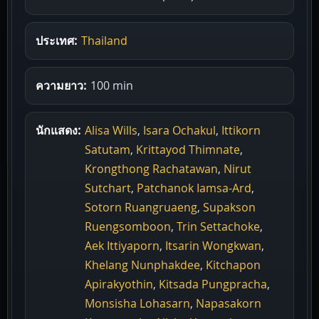
ประเทศ:
Thailand
ความยาว:
100 min
นักแสดง:
Alisa Wills
,
Isara Ochakul
,
Ittikorn
Satutam
,
Krittayod Thimnate
,
Krongthong Rachatawan
,
Nirut
Sutchart
,
Patchanok Iamsa-Ard
,
Sotorn Ruangruaeng
,
Supakson
Ruengsomboon
,
Trin Settachoke
,
Aek Ittiyaporn
,
Itsarin Wongkwan
,
Khelang Nunphakdee
,
Kitchapon
Apirakyothin
,
Kitsada Pungpracha
,
Monsisha Lohasarn
,
Napasakorn