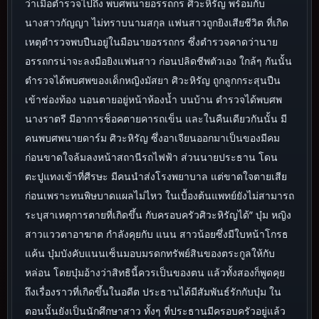
ว่าเมื่อตำรวจไปถึง พบศพนายอรรถกร ศิวะหิรัญ พร้อมกับ
นางสาวกัญญา ไม่ทราบนามสกุล แฟนสาวถูกยิงเสียชีวิต ที่เกิด
เหตุตำรวจพบปืนอยู่ในมือนายอรรถกร ซึ่งตำรวจคาดว่านาย
อรรถกรน่าจะลงมือยิงแฟนสาว ก่อนปลิดชีพตัวเอง ใกล้ๆ กันนั้น
ตำรวจได้พบศพของเด็กหญิงมัสยา ศิวะหิรัญ ถูกลูกกระสุนปืน
เข้าช่องท้อง นอนตายอยู่หน้าห้องน้ำ บนบ้าน ตำรวจได้พบศพ
นางราตรี มีอาการช็อคตายคารถเข็น และในคืนเดียวกันนั้น มี
คนพบศพนายดาร์ม ศิวะหิรัญ ซึ่งอาเจียนออกมาเป็นของมีคม
ก่อนขาดใจล้มลงหน้าสถานีรถไฟฟ้า ส่วนนายประธาน โดน
ตะปูแทงเข้าที่ศีรษะ มีคนนำส่งโรงพยาบาล แต่ขาดใจตายเสีย
ก่อนเพราะทนพิษบาดแผลไม่ไหว ในเบื้องต้นแพทย์ยังไม่สามารถ
ระบุสาเหตุการตายที่เกิดขึ้น กับครอบครัวศิวะหิรัญได้” บุ๋ม หญิง
สาวแววตาอาฆาต กำลังคุยกับ แนน สาวน้อยซึ่งมีใบหน้าโกรธ
แค้น บุ๋มบังคับแนนเซ็นมอบมรดกทรัพย์สินของตระกูลให้กับ
หล่อน โดยบุ๋มอ้างว่าสิทธินี้ควรเป็นของตน แล้วทั้งสองก็พูดคุย
ถึงเรื่องราวที่เกิดขึ้นในอดีต ประธานได้มีสัมพันธ์รักกับบุ๋ม ใน
ตอนนั้นยังเป็นนักศึกษาสาว ทั้งๆ ที่ประธานมีครอบครัวอยู่แล้ว