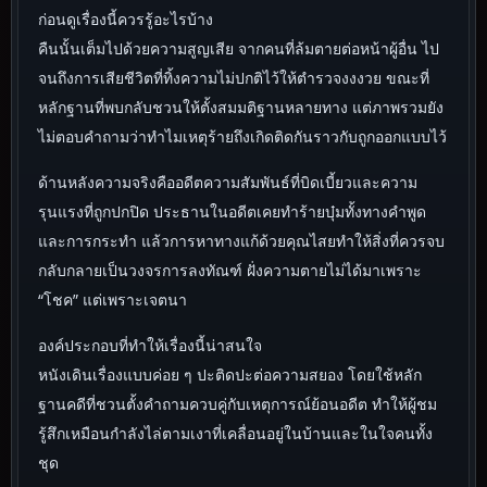
ก่อนดูเรื่องนี้ควรรู้อะไรบ้าง
คืนนั้นเต็มไปด้วยความสูญเสีย จากคนที่ล้มตายต่อหน้าผู้อื่น ไป
จนถึงการเสียชีวิตที่ทิ้งความไม่ปกติไว้ให้ตำรวจงงงวย ขณะที่
หลักฐานที่พบกลับชวนให้ตั้งสมมติฐานหลายทาง แต่ภาพรวมยัง
ไม่ตอบคำถามว่าทำไมเหตุร้ายถึงเกิดติดกันราวกับถูกออกแบบไว้
ด้านหลังความจริงคืออดีตความสัมพันธ์ที่บิดเบี้ยวและความ
รุนแรงที่ถูกปกปิด ประธานในอดีตเคยทำร้ายบุ๋มทั้งทางคำพูด
และการกระทำ แล้วการหาทางแก้ด้วยคุณไสยทำให้สิ่งที่ควรจบ
กลับกลายเป็นวงจรการลงทัณฑ์ ฝั่งความตายไม่ได้มาเพราะ
“โชค” แต่เพราะเจตนา
องค์ประกอบที่ทำให้เรื่องนี้น่าสนใจ
หนังเดินเรื่องแบบค่อย ๆ ปะติดปะต่อความสยอง โดยใช้หลัก
ฐานคดีที่ชวนตั้งคำถามควบคู่กับเหตุการณ์ย้อนอดีต ทำให้ผู้ชม
รู้สึกเหมือนกำลังไล่ตามเงาที่เคลื่อนอยู่ในบ้านและในใจคนทั้ง
ชุด