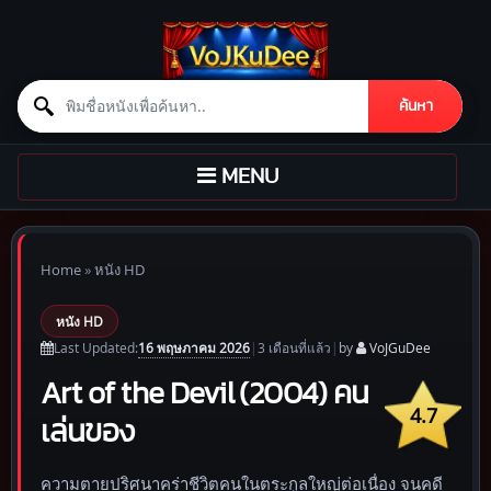
Search for:
ค้นหา
Skip to content
TOGGLE
MENU
NAVIGATION
Home
»
หนัง HD
หนัง HD
16 พฤษภาคม 2026
Last Updated:
|
3 เดือน
ที่แล้ว
|
by
VoJGuDee
Art of the Devil (2004) คน
4.7
เล่นของ
ความตายปริศนาคร่าชีวิตคนในตระกูลใหญ่ต่อเนื่อง จนคดี