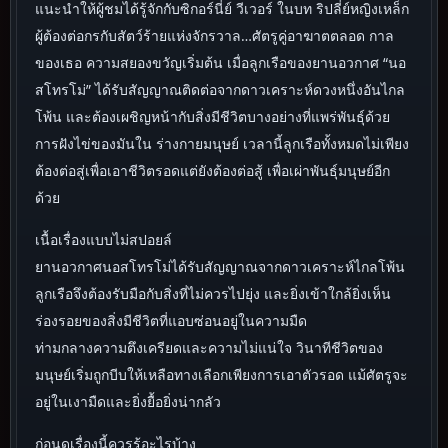
แนะนำให้ผู้ชมได้รู้จักกับซิกอร์นี่ย์ วีเวอร์ ในบท ริปลี่ย์หญิงเหล็ก
ผู้ต้องต่อกรกับสัตว์ร้ายแห่งจักรวาล…ศัตรูคู่อาฆาตตลอด กาล
ของเธอ ความสยองขวัญเริ่มต้น เมื่อลูกเรือของยานอวกาศ “นอ
สโทรโม่” ได้รับสัญญาณติดต่อจากดาวเคราะห์ดวงหนึ่งอันไกล
โพ้น และต้องเผชิญหน้ากับสิ่งมีชีวิตบางอย่างที่แพร่พันธุ์ด้วย
การฝังไข่ของมันใน ร่างกายมนุษย์ เวลานี้ลูกเรือทั้งหมดไม่เพียง
ต้องต่อสู่เพื่อเอาชีวิตรอดแต่ยังต้องต่อสู้ เพื่อเผ่าพันธุ์มนุษย์อีก
ด้วย
เนื้อเรื่องแบบไม่สปอยล์
ยานอวกาศนอสโทรโม่ได้รับสัญญาณจากดาวเคราะห์ไกลโพ้น
ลูกเรือจึงต้องรับมือกับสิ่งที่ไม่ควรไปยุ่ง และยิ่งเข้าใกล้ยิ่งเห็น
ร่องรอยของสิ่งมีชีวิตที่แอบซ่อนอยู่ในความมืด
ท่ามกลางความตึงเครียดและความไม่แน่ใจ วินาทีชีวิตของ
มนุษย์เริ่มถูกบีบให้เหลือทางเลือกเพียงการเอาตัวรอด แม้ศัตรูจะ
อยู่ในเงามืดและยิ่งยื้อยิ่งน่ากลัว
ก่อนดูเรื่องนี้ควรรู้อะไรบ้าง