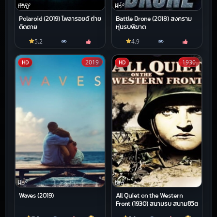
สยอง
หนัง
ขวัญ
HD
Polaroid (2019) โพลารอยด์ ถ่าย
Battle Drone (2018) สงคราม
ติดตาย
หุ่นรบพิฆาต
5.2
4.9
2019
1930
HD
HD
หนัง
หนัง
HD
ชีวิต
Waves (2019)
All Quiet on the Western
Front (1930) สนามรบ สนามชีวิต