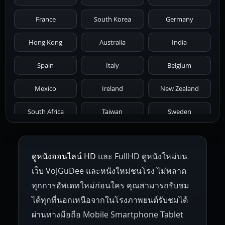
1981
1980
1979
1978
1977
France
South Korea
Germany
1976
1975
1974
1973
1972
Hong Kong
Australia
India
1971
1970
1969
1968
1967
Spain
Italy
Belgium
1966
1965
1964
1963
1962
Mexico
Ireland
New Zealand
1961
1959
1958
1955
1954
South Africa
Taiwan
Sweden
1953
1952
1951
1950
1946
Netherlands
Russia
Poland
ดูหนังออนไลน์ HD
และ FullHD ดูหนังใหม่บน
1945
1942
1941
1940
1939
Hungary
Denmark
Bulgaria
เว็บ VoJGuDee และหนังใหม่ชนโรง ไม่พลาด
Czech Republic
Brazil
Turkey
1938
1937
1930
1928
1916
ทุกการอัพเดทใหม่ก่อนใคร คุณสามารถรับชม
ได้ทุกที่นอกเหนือจากในโรงภาพยนต์รับชมได้
ผ่านทางมือถือ Mobile Smartphone Tablet