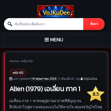
Search for:
ค้นหา
Skip to content
TOGGLE
MENU
NAVIGATION
Home
»
หนัง HD
หนัง HD
16 พฤษภาคม 2026
Last Updated:
|
3 เดือน
ที่แล้ว
|
by
VoJGuDee
Alien (1979) เอเลี่ยน ภาค 1
8.5
เอเลี่ยน ภาค 1 พาคนดูสู่ยานอวกาศที่สัญญาณ
ลึกลับนำไปสู่ความสยองแบบไม่ให้หายใจ สยองขวัญไซไฟดุ