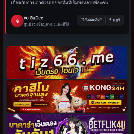
เดือดกับการเอาตัวรอดของทีมที่เริ่มพังทลายทีละคน
VoJGuDee
แชร์
ดู
คัดลอกลิงก์
ศูนย์รวมข้อมูลหนังและซีรีส์