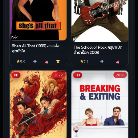
หนัง
HD
หนัง
HD
She’s All That (1999) สาวเอ๋อ
The School of Rock ครูซ่าเปิด
สุดหัวใจ
ตำราร็อค 2003
5.9
7.1
2022
2018
HD
HD