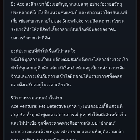
ยิ่ง Ace ลงลึก เขาก็ยิ่งเจอสัญญาณแปลกๆ อย่างร่องรอยวัตถุ
ประหลาดที่โยงไปถึงแหวนชิงแชมป์ และคำถามว่าใครกันแน่ที่
เกี่ยวข้องกับการหายไปของ Snowflake รวมถึงเหตุการณ์ชวน
ระแวงที่ทำให้คดีสัตว์เลี้ยงกลายเป็นเรื่องที่มีพลังของ “คน
บงการ” มากกว่าที่คิด
องค์ประกอบที่ทำให้เรื่องนี้น่าสนใจ
หนังใช้มุกความเก๊กแบบจัดเต็มผสมกับจังหวะไล่ล่าอย่างรวดเร็ว
ทำให้ทุกฉากดูคึกคัก แม้จะมีเงื่อนงำซ่อนอยู่เบื้องหลัง ภาษาจัด
จ้านและการเล่นกับความเข้าใจผิดช่วยให้บรรยากาศทั้งตลก
และตึงเครียดอยู่ในเวลาเดียวกัน
รีวิวภาพรวมแบบเข้าใจง่าย
Ace Ventura: Pet Detective (ภาค 1) เป็นคอมเมดี้สืบสวนที่
สนุกชัด ทั้งมุกคำพูดและสถานการณ์วุ่นๆ ทำให้คดีเดินหน้าเร็ว
และไม่น่าเบื่อ จุดที่ควรคาดหวังคืออารมณ์แบบ “ขำก่อน”
มากกว่าจะแน่นด้วยเหตุผลเชิงตรรกะ แต่เสน่ห์อยู่ที่ความกล้า
ลองของตัวละครและพลังการแสดง