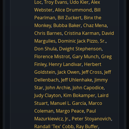
Loc
,
Troy Evans
,
Udo Kier
,
Alex
Webster
,
Alice Drummond
,
Bill
Pearlman
,
Bill Zuckert
,
Binx the
Monkey
,
Bubba Baker
,
Chaz Mena
,
Chris Barnes
,
Cristina Karman
,
David
Margulies
,
Dominic Jack Pizzo, Sr.
,
Don Shula
,
Dwight Stephenson
,
Florence Mistrot
,
Gary Munch
,
Greg
Finley
,
Henry Landivar
,
Herbert
Goldstein
,
Jack Owen
,
Jeff Cross
,
Jeff
Dellenbach
,
Jeff Uhlenhake
,
Jimmy
Star
,
John Archie
,
John Capodice
,
Judy Clayton
,
Kim Bokamper
,
Laird
Stuart
,
Manuel L. García
,
Marco
Coleman
,
Margo Peace
,
Paul
Mazurkiewicz, Jr.
,
Peter Stoyanovich
,
Randall 'Tex' Cobb
,
Ray Buffer
,