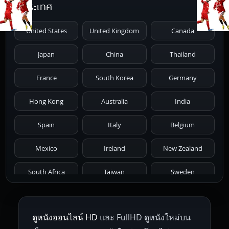
ประเทศ
1991
1990
1989
1988
1987
United States
United Kingdom
Canada
1986
1985
1984
1983
1982
Japan
China
Thailand
1981
1980
1979
1978
1977
France
South Korea
Germany
1976
1975
1974
1973
1972
Hong Kong
Australia
India
1971
1970
1969
1968
1967
Spain
Italy
Belgium
1966
1965
1964
1963
1962
Mexico
Ireland
New Zealand
1961
1959
1958
1955
1954
South Africa
Taiwan
Sweden
1953
1952
1951
1950
1946
Netherlands
Russia
Poland
ดูหนังออนไลน์ HD
และ FullHD ดูหนังใหม่บน
1945
1942
1941
1940
1939
Hungary
Denmark
Bulgaria