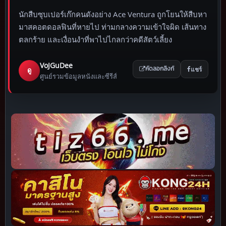
นักสืบซุบเปอร์เก๊กคนดังอย่าง Ace Ventura ถูกโยนให้สืบหา
มาสคอตดอลฟินที่หายไป ท่ามกลางความเข้าใจผิด เส้นทาง
ตลกร้าย และเงื่อนงำที่พาไปไกลกว่าคดีสัตว์เลี้ยง
VoJGuDee
แชร์
ดู
คัดลอกลิงก์
ศูนย์รวมข้อมูลหนังและซีรีส์