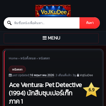
Search for:
ค้นหา
Skip to content
TOGGLE
MENU
NAVIGATION
Home
»
หนังทั้งหมด
»
หนังตลก
หนังตลก
16 พฤษภาคม 2026
Last Updated:
|
3 เดือน
ที่แล้ว
|
by
VoJGuDee
Ace Ventura: Pet Detective
6.9
(1994) นักสืบซุบเปอร์เก๊ก
ภาค 1