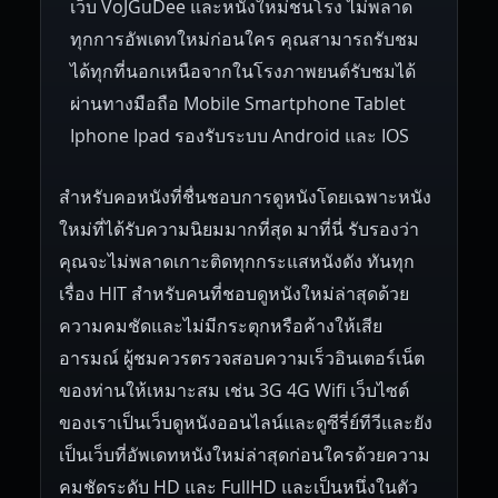
เว็บ VoJGuDee และหนังใหม่ชนโรง ไม่พลาด
Czech Republic
Brazil
Turkey
1938
1937
1930
1928
1916
ทุกการอัพเดทใหม่ก่อนใคร คุณสามารถรับชม
ได้ทุกที่นอกเหนือจากในโรงภาพยนต์รับชมได้
ผ่านทางมือถือ Mobile Smartphone Tablet
Iphone Ipad รองรับระบบ Android และ IOS
สำหรับคอหนังที่ชื่นชอบการดูหนังโดยเฉพาะหนัง
ใหม่ที่ได้รับความนิยมมากที่สุด มาที่นี่ รับรองว่า
คุณจะไม่พลาดเกาะติดทุกกระแสหนังดัง ทันทุก
เรื่อง HIT สำหรับคนที่ชอบดูหนังใหม่ล่าสุดด้วย
ความคมชัดและไม่มีกระตุกหรือค้างให้เสีย
อารมณ์ ผู้ชมควรตรวจสอบความเร็วอินเตอร์เน็ต
ของท่านให้เหมาะสม เช่น 3G 4G Wifi เว็บไซต์
ของเราเป็นเว็บดูหนังออนไลน์และดูซีรี่ย์ทีวีและยัง
เป็นเว็บที่อัพเดทหนังใหม่ล่าสุดก่อนใครด้วยความ
คมชัดระดับ HD และ FullHD และเป็นหนึ่งในตัว