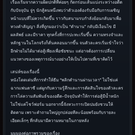
เรื่องเริ่มจากความผิดปกติที่ค่อยๆ กัดกร่อนเส้นแบ่งระหว่างอดีต
กับปัจจุบัน จู่ๆ นักสู้คนหนึ่งพบว่าตัวเองต้องรับมือกับการเผชิญ
หน้าแบบที่ไม่ควรเกิดขึ้น ราวกับสนามรบกำลังย้อนกลับมาเพื่อ
ทวงคำสัญญา สิ่งที่ถูกมองว่าเป็น “ตำนาน” กลับมีเงื่อนไข มี
ผลลัพธ์ และมีราคา ทุกครั้งที่การปะทะเริ่มขึ้น ความทรงจำและ
หลักฐานในโลกจริงก็สั่นคลอนมากขึ้น จนตัวละครเริ่มเข้าใจว่า
อีกฝ่ายไม่ได้มาต่อสู้เพียงเพื่อชัยชนะ แต่อาจต้องการเปลี่ยน
แนวทางของเหตุการณ์บางอย่างให้เป็นไปตามที่เขาคิดไว้
เสน่ห์ของเรื่องนี้
หนังโดดเด่นที่การทำให้ธีม “พลิกตำนานผ่านเวลา” ไม่ใช่แค่
ฉากแฟนตาซี แต่ผูกกับความรู้สึกและการตัดสินใจของตัวละคร
การไล่ความสัมพันธ์ของอดีต–ปัจจุบันทำให้การต่อสู้มีน้ำหนัก
ไม่ใช่แค่โชว์ฟอร์ม นอกจากนี้จังหวะการเปิดปมยังชวนให้
ติดตาม เพราะคำถามใหญ่ถูกปล่อยทีละน้อยพร้อมกับรายละ
เอียดเล็กๆ ที่กลับมามีความหมายในภายหลัง
มุมมองต่อภาพรวมของเรื่อง