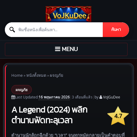
Search for:
ค้นหา
Skip to content
TOGGLE
MENU
NAVIGATION
Home
»
หนังทั้งหมด
»
ผจญภัย
ผจญภัย
16 พฤษภาคม 2026
Last Updated:
|
3 เดือน
ที่แล้ว
|
by
VoJGuDee
A Legend (2024) พลิก
4.7
ตำนานฟัดทะลุเวลา
ตำนานนักสู้ถูกฉีกด้วย “เวลา” จนทุกหมัดกลายเป็นคำตอบที่