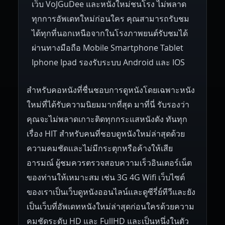
เว็บ VoJGuDee และหนังใหม่ชนโรง ไม่พลาด
Czech Republic
Brazil
Turkey
1938
1937
1930
1928
1916
ทุกการอัพเดทใหม่ก่อนใคร คุณสามารถรับชม
ได้ทุกที่นอกเหนือจากในโรงภาพยนต์รับชมได้
ผ่านทางมือถือ Mobile Smartphone Tablet
Iphone Ipad รองรับระบบ Android และ IOS
สำหรับคอหนังที่ชื่นชอบการดูหนังโดยเฉพาะหนัง
ใหม่ที่ได้รับความนิยมมากที่สุด มาที่นี่ รับรองว่า
คุณจะไม่พลาดเกาะติดทุกกระแสหนังดัง ทันทุก
เรื่อง HIT สำหรับคนที่ชอบดูหนังใหม่ล่าสุดด้วย
ความคมชัดและไม่มีกระตุกหรือค้างให้เสีย
อารมณ์ ผู้ชมควรตรวจสอบความเร็วอินเตอร์เน็ต
ของท่านให้เหมาะสม เช่น 3G 4G Wifi เว็บไซต์
ของเราเป็นเว็บดูหนังออนไลน์และดูซีรี่ย์ทีวีและยัง
เป็นเว็บที่อัพเดทหนังใหม่ล่าสุดก่อนใครด้วยความ
คมชัดระดับ HD และ FullHD และเป็นหนึ่งในตัว