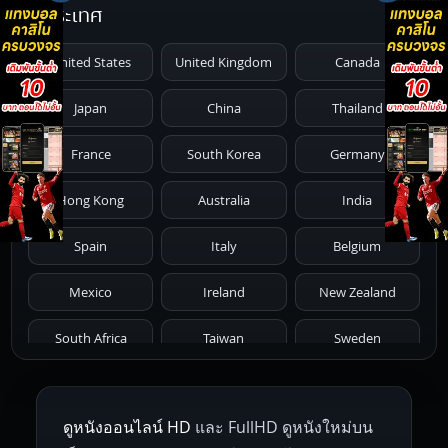
ประเทศ
1991
1990
1989
1988
1987
United States
United Kingdom
Canada
1986
1985
1984
1983
1982
Japan
China
Thailand
1981
1980
1979
1978
1977
France
South Korea
Germany
1976
1975
1974
1973
1972
Hong Kong
Australia
India
1971
1970
1969
1968
1967
Spain
Italy
Belgium
1966
1965
1964
1963
1962
Mexico
Ireland
New Zealand
1961
1959
1958
1955
1954
South Africa
Taiwan
Sweden
1953
1952
1951
1950
1946
Netherlands
Russia
Poland
ดูหนังออนไลน์ HD
และ FullHD ดูหนังใหม่บน
1945
1942
1941
1940
1939
Hungary
Denmark
Bulgaria