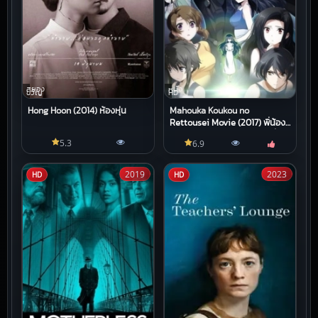
สยอง
หนัง
ขวัญ
HD
Hong Hoon (2014) ห้องหุ่น
Mahouka Koukou no
Rettousei Movie (2017) พี่น้อง
ปริศนาโรงเรียนมหาเวท มูฟวี่
5.3
6.9
2019
2023
HD
HD