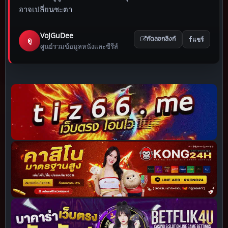
อาจเปลี่ยนชะตา
VoJGuDee
แชร์
ดู
คัดลอกลิงก์
ศูนย์รวมข้อมูลหนังและซีรีส์