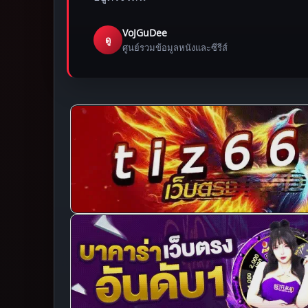
VoJGuDee
ดู
ศูนย์รวมข้อมูลหนังและซีรีส์