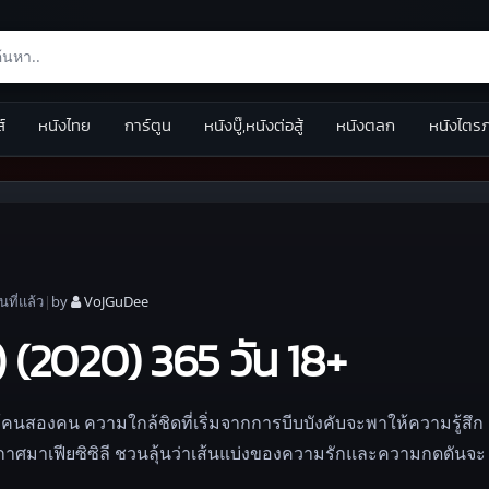
ส์
หนังไทย
การ์ตูน
หนังบู๊,หนังต่อสู้
หนังตลก
หนังไตร
อน
ที่แล้ว
|
by
VoJGuDee
 (2020) 365 วัน 18+
ห้คนสองคน ความใกล้ชิดที่เริ่มจากการบีบบังคับจะพาให้ความรู้สึก
ากาศมาเฟียซิซิลี ชวนลุ้นว่าเส้นแบ่งของความรักและความกดดันจะ