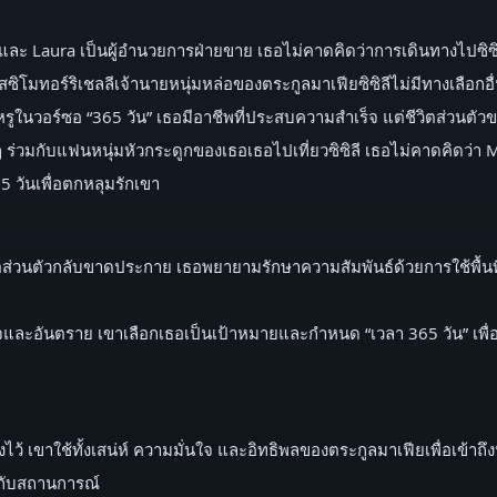
ละ Laura เป็นผู้อำนวยการฝ่ายขาย เธอไม่คาดคิดว่าการเดินทางไปซิซ
ัสซิโมทอร์ริเชลลีเจ้านายหนุ่มหล่อของตระกูลมาเฟียซิซิลีไม่มีทางเลือ
รูในวอร์ซอ “365 วัน” เธอมีอาชีพที่ประสบความสำเร็จ แต่ชีวิตส่วนต
 ร่วมกับแฟนหนุ่มหัวกระดูกของเธอเธอไปเที่ยวซิซิลี เธอไม่คาดคิดว่า 
 วันเพื่อตกหลุมรักเขา
วิตส่วนตัวกลับขาดประกาย เธอพยายามรักษาความสัมพันธ์ด้วยการใช้พื้น
จและอันตราย เขาเลือกเธอเป็นเป้าหมายและกำหนด “เวลา 365 วัน” เพื่อให
ั้งไว้ เขาใช้ทั้งเสน่ห์ ความมั่นใจ และอิทธิพลของตระกูลมาเฟียเพื่อเข้
ปกับสถานการณ์