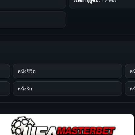
เรตอายุผู้ชม:
TV-MA
หนังชีวิต
หน
หนังรัก
หน