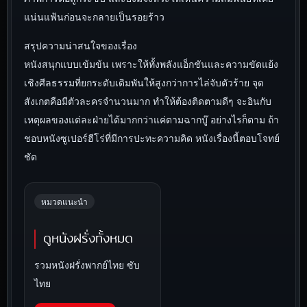
แน่นแฟ้นก่อนจะกลายเป็นรอยร้าว
สรุปความน่าสนใจของเรื่อง
หนังสนุกแบบเข้มข้น เพราะให้ทั้งพลังแอ็กชันและความขัดแย้ง
เชิงศีลธรรมที่ยกระดับเดิมพันให้สูงกว่าการไล่จับตัวร้าย จุด
สังเกตคือมีตัวละครจำนวนมาก ทำให้ต้องติดตามดีๆ จะอินกับ
เหตุผลของแต่ละฝ่ายได้มากกว่าแค่ตามฉากบู๊ อย่างไรก็ตาม ถ้า
ชอบหนังซูเปอร์ฮีโร่ที่มีการปะทะความคิด หนังเรื่องนี้ตอบโจทย์
ชัด
หมวดแนะนำ
ดูหนังฝรั่งทั้งหมด
รวมหนังฝรั่งพากย์ไทย ซับ
ไทย