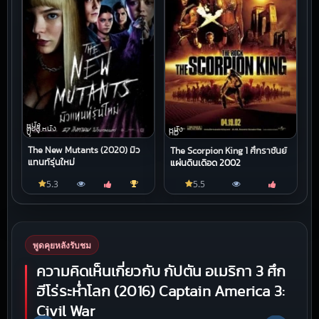
หนัง
ต่อสู้,หนัง
หนัง
บู๊
HD
The New Mutants (2020) มิว
The Scorpion King 1 ศึกราชันย์
แทนท์รุ่นใหม่
แผ่นดินเดือด 2002
5.3
5.5
พูดคุยหลังรับชม
ความคิดเห็นเกี่ยวกับ กัปตัน อเมริกา 3 ศึก
ฮีโร่ระห่ำโลก (2016) Captain America 3:
Civil War