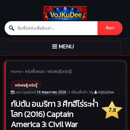
Search for:
ค้นหา
Skip to content
TOGGLE
MENU
NAVIGATION
Home
»
หนังทั้งหมด
»
หนังต่อสู้,หนังบู๊
หนังต่อสู้,หนังบู๊
16 พฤษภาคม 2026
Last Updated:
|
3 เดือน
ที่แล้ว
|
by
VoJGuDee
กัปตัน อเมริกา 3 ศึกฮีโร่ระห่ำ
7.8
โลก (2016) Captain
America 3: Civil War