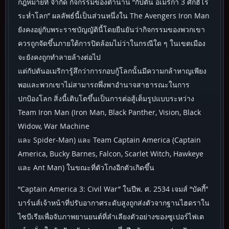
กฎหมายที่ จำกัด กิจกรรมของตำนาน “กัปตัน อเมริกา 3 ศึกฮีโร่
ระห่ำโลก” ผลลัพธ์นี้เป็นส่วนหนึ่งใน The Avengers Iron Man
ยังคงอยู่กับพระราชบัญญัตินี้โดยยืนยันว่ากิจกรรมของพวกเขา
ควรถูกจัดขึ้นภายใต้การปิดล้อมไม่ว่าในกรณีใด ๆ ในเขตเมือง
จะยังคงถูกทำลายล้างต่อไป
แต่กัปตันอเมริการู้สึกว่าการกอบกู้โลกนั้นมีความกล้าหาญเพียง
พอและพวกเขาไม่สามารถพึ่งพาอำนาจสาธารณะในการ
ปกป้องโลก สิ่งนี้เติบโตขึ้นเป็นการต่อสู้เต็มรูปแบบระหว่าง
Team Iron Man (Iron Man, Black Panther, Vision, Black
Widow, War Machine
และ Spider-Man) และ Team Captain America (Captain
America, Bucky Barnes, Falcon, Scarlet Witch, Hawkeye
และ Ant Man) ในขณะที่ตัวโกงอีกตัวเกิดขึ้น
“Captain America 3: Civil War” ในปีพ. ศ. 2534 เจมส์ “บัคกี้”
บาร์นส์เจ้าหน้าที่ปรับอากาศระดับสูงถูกส่งตัวจากฐานไฮดราใน
ไซบีเรียเพื่อจับภาพยานยนต์ที่ลำเลียงตัวอย่างของซูเปอร์ไฟเต