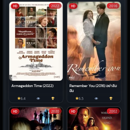
2022
2016
HD
HD
หนัง
หนัง
ชีวิต
ชีวิต
Armageddon Time (2022)
Remember You (2016) อย่าลืม
ฉัน
6.4
6.5
2020
2002
HD
HD