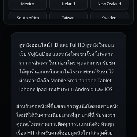
Mexico
Ireland
New Zealand
1961
1959
1958
1955
1954
South Africa
Taiwan
Sweden
1953
1952
1951
1950
1946
Netherlands
Russia
Poland
ดูหนังออนไลน์ HD
และ FullHD ดูหนังใหม่บน
1945
1942
1941
1940
1939
Hungary
Denmark
Bulgaria
เว็บ VoJGuDee และหนังใหม่ชนโรง ไม่พลาด
Czech Republic
Brazil
Turkey
1938
1937
1930
1928
1916
ทุกการอัพเดทใหม่ก่อนใคร คุณสามารถรับชม
ได้ทุกที่นอกเหนือจากในโรงภาพยนต์รับชมได้
ผ่านทางมือถือ Mobile Smartphone Tablet
Iphone Ipad รองรับระบบ Android และ IOS
สำหรับคอหนังที่ชื่นชอบการดูหนังโดยเฉพาะหนัง
ใหม่ที่ได้รับความนิยมมากที่สุด มาที่นี่ รับรองว่า
คุณจะไม่พลาดเกาะติดทุกกระแสหนังดัง ทันทุก
เรื่อง HIT สำหรับคนที่ชอบดูหนังใหม่ล่าสุดด้วย