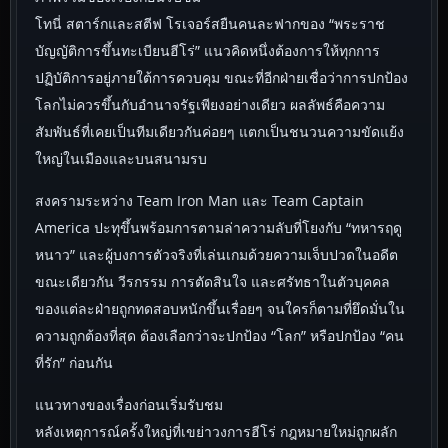
โทนี่ สตาร์กและสตีฟ โรเจอร์สยืนคนละฟากของ “พระราช
บัญญัติการขึ้นทะเบียนฮีโร่” แนวคิดหนึ่งต้องการให้ทุกการ
ปฏิบัติการอยู่ภายใต้การควบคุม ขณะที่อีกฝ่ายเชื่อว่าการปกป้อง
โลกไม่ควรขึ้นกับอำนาจรัฐเพียงอย่างเดียว ผลลัพธ์คือความ
สัมพันธ์ที่เคยเป็นทีมเดียวกันค่อยๆ แตกเป็นชนวนความขัดแย้ง
ใหญ่ในเมืองและบนสนามรบ
สงครามระหว่าง Team Iron Man และ Team Captain
America ปะทุขึ้นพร้อมการตามล่าความลับที่โยงกับ “ทหารฤดู
หนาว” และผู้บงการตัวจริงที่เล่นเกมด้วยความเจ็บปวดในอดีต
ขณะเดียวกัน วีรกรรม การตัดสินใจ และศรัทธาในตัวบุคคล
ของแต่ละฝ่ายถูกทดสอบหนักขึ้นเรื่อยๆ จนใครก็ตามที่ยึดมั่นใน
ความถูกต้องที่สุด ต้องเลือกว่าจะปกป้อง “โลก” หรือปกป้อง “คน
ที่รัก” ก่อนกัน
แนวทางของเรื่องก่อนเริ่มรับชม
หลังเหตุการณ์ครั้งใหญ่ที่เขย่าวงการฮีโร่ กฎหมายใหม่ถูกผลัก