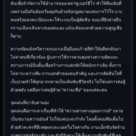
ดันเพื่อจำกัดการใช้อำนาจของเหล่าซูเปอร์ฮีโร่ ทำให้ทีมเดิมที่
เคยร่วมมือกันต้องเริ่มคุยกันด้วยข้อกฎหมายแทนการไว้ใจ บาง
คนพร้อมลงทะเบียนและให้ระบบเป็นผู้ตัดสิน ขณะที่อีกฝ่ายยืน
กรานเลือกเส้นทางของตนเอง แม้จะต้องแลกด้วยความสูญเสีย
ก็ตาม
ความขัดแย้งทวีความรุนแรงเมื่อมีแผนร้ายที่ทำให้อดีตกลับมา
ไล่ล่าคนที่เกี่ยวข้อง ผู้บงการใช้การควบคุมทางความคิดและ
สถานการณ์บีบคั้นเพื่อสร้างการแตกหักให้หนักกว่าเดิม ทั้งการ
ไล่ล่าระหว่างทีม การแยกตัวของคนสำคัญ และการตัดสินใจที่
เจ็บปวดทำให้ทุกฉากกลายเป็นเดิมพันชีวิตจริง ไม่ใช่แค่การต่อสู้
ด้วยพลัง แต่คือการต่อสู้ด้วย “ความเชื่อ” ของแต่ละคน
จุดเด่นที่น่าจับตามอง
จุดเด่นคือการเล่าเรื่องที่ทำให้ “ความต่างทางอุดมการณ์” กลาย
เป็นชนวนความมันส์ ไม่ใช่แค่ปะทะกำลัง โดยทั้งสองทีมเต็มไป
ด้วยตัวละครที่มีเหตุผลและแผลในใจต่างกัน งานแอ็กชันจัดจ้าน
ภาพการต่อสู้กระชับ และยังมีจังหวะให้เห็นความสัมพันธ์ที่เคย