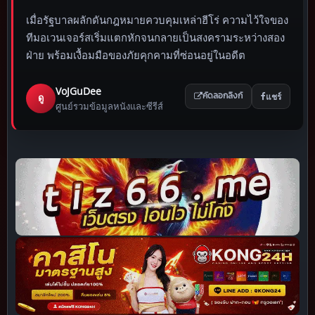
เมื่อรัฐบาลผลักดันกฎหมายควบคุมเหล่าฮีโร่ ความไว้ใจของ
ทีมอเวนเจอร์สเริ่มแตกหักจนกลายเป็นสงครามระหว่างสอง
ฝ่าย พร้อมเงื้อมมือของภัยคุกคามที่ซ่อนอยู่ในอดีต
VoJGuDee
แชร์
ดู
คัดลอกลิงก์
ศูนย์รวมข้อมูลหนังและซีรีส์