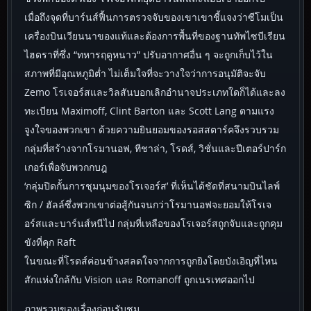
เมื่อถึงจุดที่บาร์นส์ฟื้นการตรวจจับของเขาเขาชี้แจงว่าซีโมเป็น
เครื่องบินเวียนนาของแท้และต้องการพื้นที่ของฐานทัพไซบีเรียน
ไฮดราที่ซึ่ง “ทหารฤดูหนาว” ปรับอากาศอื่น ๆ จะถูกเก็บไว้ใน
สภาพที่มีอุณหภูมิต่ำ ไม่เต็มใจที่จะวางใจว่าการอนุมัติจะจับ
Zemo โรเจอร์สและวิลสันบอกเลิกอำนาจประเภทใดก็ได้และลง
ทะเบียน Maximoff, Clint Barton และ Scott Lang ตามแรง
จูงใจของพวกเขา ด้วยความยินยอมของรอสสตาร์คจึงรวบรวม
กลุ่มที่สร้างจากโรมานอฟ, ทีชาล่า, โรดส์, วิชั่นและปีเตอร์ปาร์ก
เกอร์เพื่อจับพวกกบฎ
‘กลุ่มปิดกั้นการชุมนุมของโรเจอร์ส’ ที่เห็นได้ชัดที่สนามบินไลพ์
ซิก / ฮัลล์ซึ่งพวกเขาต่อสู้กันจนกว่าโรมานอฟจะยอมให้โรเจ
อร์สและบาร์นส์หนีไป กลุ่มที่เหลือของโรเจอร์สถูกจับและถูกคุม
ขังที่คุก Raft
ในขณะที่โรดส์ค่อนข้างสลดใจจากการถูกยิงโดยบังเอิญที่ไหน
สักแห่งใกล้กับ Vision และ Romanoff ถูกเนรเทศออกไป
ภาพรวมของเรื่องก่อนรับชม