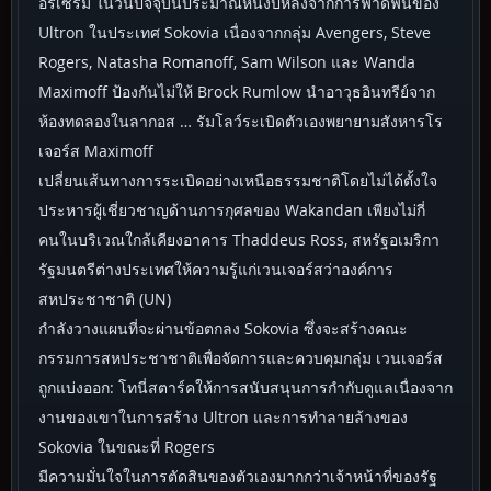
อร์เซรั่ม ในวันปัจจุบันประมาณหนึ่งปีหลังจากการฟาดฟันของ
Ultron ในประเทศ Sokovia เนื่องจากกลุ่ม Avengers, Steve
Rogers, Natasha Romanoff, Sam Wilson และ Wanda
Maximoff ป้องกันไม่ให้ Brock Rumlow นำอาวุธอินทรีย์จาก
ห้องทดลองในลากอส … รัมโลว์ระเบิดตัวเองพยายามสังหารโร
เจอร์ส Maximoff
เปลี่ยนเส้นทางการระเบิดอย่างเหนือธรรมชาติโดยไม่ได้ตั้งใจ
ประหารผู้เชี่ยวชาญด้านการกุศลของ Wakandan เพียงไม่กี่
คนในบริเวณใกล้เคียงอาคาร Thaddeus Ross, สหรัฐอเมริกา
รัฐมนตรีต่างประเทศให้ความรู้แก่เวนเจอร์สว่าองค์การ
สหประชาชาติ (UN)
กำลังวางแผนที่จะผ่านข้อตกลง Sokovia ซึ่งจะสร้างคณะ
กรรมการสหประชาชาติเพื่อจัดการและควบคุมกลุ่ม เวนเจอร์ส
ถูกแบ่งออก: โทนี่สตาร์คให้การสนับสนุนการกำกับดูแลเนื่องจาก
งานของเขาในการสร้าง Ultron และการทำลายล้างของ
Sokovia ในขณะที่ Rogers
มีความมั่นใจในการตัดสินของตัวเองมากกว่าเจ้าหน้าที่ของรัฐ