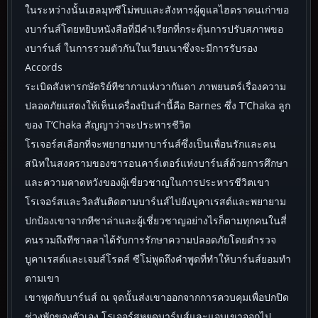
ในระหว่างนั้นเฮลมุทซีโม่พบและสังหารผู้ดูแลไฮดราคนเก่าขอ
งบาร์นส์โดยหยิบหนังสือที่มีคำเรียกที่กระตุ้นการปรับสภาพขอ
งบาร์นส์ ในการรวมตัวกันในเวียนนาซึ่งจะมีการรับรอง
Accords
ระเบิดสังหารกษัตริย์ทีชากาแห่งวากันดา ภาพยนตร์เรื่องความ
ปลอดภัยแสดงให้เห็นเครื่องบินลำนี้คือ Barnes ซึ่ง T’Chaka ลูก
ของ T’Chaka สัญญาว่าจะประหารชีวิต
โรเจอร์สเลือกที่จะพยายามหาบาร์นส์ซึ่งเป็นเพื่อนรักและคน
สนิทในสงครามของชารอนคาร์เตอร์แห่งบาร์นส์ด้วยการศึกษา
และความคาดหวังของผู้เชี่ยวชาญในการประหารชีวิตเขา
โรเจอร์สและวิลสันติดตามบาร์นส์ไปยังบูคาเรสต์และพยายาม
ปกป้องเขาจากทีชาล่าและผู้เชี่ยวชาญอย่างไรก็ตามทุกคนในสี่
คนรวมถึงทีชาลลาได้รับการรักษาความปลอดภัยโดยตำรวจ
บูคาเรสต์และเจมส์โรดส์ ซีโม่พูดถึงคำพูดที่ทำให้บาร์นส์ยอมทำ
ตามเขา
เขาพูดกับบาร์นส์ ณ จุดนั้นส่งเขาออกจากการควบคุมเพื่อปกปิด
ช่วงพักของตัวเอง โรเจอร์สหยุดบาร์นส์และแอบเขาออกไป