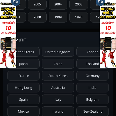
2006
2005
2004
2003
2002
2001
2000
1999
1998
1997
1996
1995
1994
1993
1992
ประเทศ
1991
1990
1989
1988
1987
United States
United Kingdom
Canada
1986
1985
1984
1983
1982
Japan
China
Thailand
1981
1980
1979
1978
1977
France
South Korea
Germany
1976
1975
1974
1973
1972
Hong Kong
Australia
India
1971
1970
1969
1968
1967
Spain
Italy
Belgium
1966
1965
1964
1963
1962
Mexico
Ireland
New Zealand