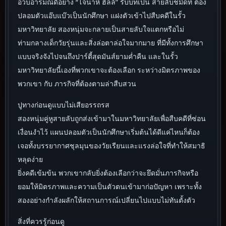
อวบอารมณ์ดีอย่าง “โจน่าห์ ฮิลล์” รับบทเป็น สายลับชมิดท์ ต้อง
ปลอมตัวแอ๊บแบ๊วเป็นนักศึกษา แฝงตัวเข้าไปสืบคดีในรั้ว
มหาวิทยาลัย สองหนุ่มจะกลายเป็นสายลับใจแตกหรือไม่
ท่ามกลางเด็กวัยรุ่นและสิ่งล่อตาล่อใจมากมาย ที่มีทั้งการศึกษา
แบบจริงจังไปจนถึงปาร์ตี้สุดมันส์ยามค่ำคืน และในรั้ว
มหาวิทยาลัยนี้เองที่พวกเขาจะต้องเลือก ระหว่างมิตรภาพของ
พวกเขา กับ ภารกิจที่ต้องตามล่าสืบสวน
ปูทางก่อนดูแบบไม่เสียอรรถรส
สองหนุ่มคู่หูสายลับถูกส่งเข้ามาในมหาวิทยาลัยเพื่อสืบคดีที่ซ่อน
เงื่อนงำไว้ แผนปลอมตัวเป็นนักศึกษาเริ่มต้นได้ดีแค่ไหนก็ต้อง
เจอทั้งบรรยากาศชุลมุนของวัยเรียนและแรงล่อใจที่ทำให้สมาธิ
หลุดง่าย
ยิ่งคดีเข้มข้น พวกเขากลับยิ่งต้องเลือกว่าจะยึดมั่นภารกิจหรือ
ยอมให้มิตรภาพและความเป็นตัวตนเข้ามาก่อปัญหา เพราะทั้ง
สองอย่างกำลังผลักให้สถานการณ์เปลี่ยนไปแบบไม่ทันตั้งตัว
สิ่งที่ควรรู้ก่อนดู