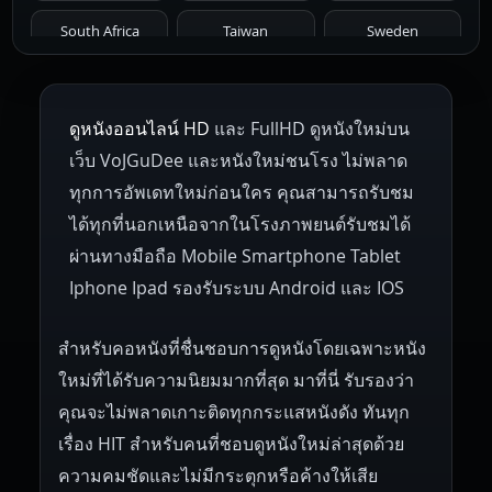
1961
1959
1958
1955
1954
South Africa
Taiwan
Sweden
1953
1952
1951
1950
1946
Netherlands
Russia
Poland
ดูหนังออนไลน์ HD
และ FullHD ดูหนังใหม่บน
1945
1942
1941
1940
1939
Hungary
Denmark
Bulgaria
เว็บ VoJGuDee และหนังใหม่ชนโรง ไม่พลาด
Czech Republic
Brazil
Turkey
1938
1937
1930
1928
1916
ทุกการอัพเดทใหม่ก่อนใคร คุณสามารถรับชม
ได้ทุกที่นอกเหนือจากในโรงภาพยนต์รับชมได้
ผ่านทางมือถือ Mobile Smartphone Tablet
Iphone Ipad รองรับระบบ Android และ IOS
สำหรับคอหนังที่ชื่นชอบการดูหนังโดยเฉพาะหนัง
ใหม่ที่ได้รับความนิยมมากที่สุด มาที่นี่ รับรองว่า
คุณจะไม่พลาดเกาะติดทุกกระแสหนังดัง ทันทุก
เรื่อง HIT สำหรับคนที่ชอบดูหนังใหม่ล่าสุดด้วย
ความคมชัดและไม่มีกระตุกหรือค้างให้เสีย