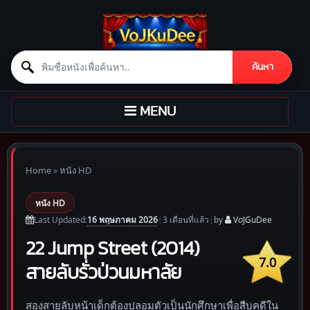
Search for:
ค้นหา
Skip to content
TOGGLE
MENU
NAVIGATION
Home
»
หนัง HD
หนัง HD
16 พฤษภาคม 2026
Last Updated:
|
3 เดือน
ที่แล้ว
|
by
VoJGuDee
22 Jump Street (2014)
7.0
สายลับรั่วป่วนมหาลัย
สองสายลับหน้าเด็กต้องปลอมตัวเป็นนักศึกษาเพื่อสืบคดีใน