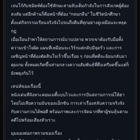
เจนโก้กับชมิดท์ต้องใช้ทักษะสายลับเต็มกำลังในการสังเกตผู้ต้อง
สงสัย แต่อีกด้านก็คือหน้าที่ต้อง “กลมกลืน” ในชีวิตนักศึกษา
ตั้งแต่กิจกรรมเรียนจริงจังไปจนถึงคืนที่ทุกอย่างดูเหมือนจะหลุด
กฎ
เมื่อเงื่อนงำพาให้สถานการณ์บานปลาย พวกเขาต้องรับมือทั้ง
ความเข้าใจผิด แผนที่เหมือนจะเวิร์กแต่กลับมีจุดรั่ว และการ
เผชิญหน้าที่ต้องตัดสินใจเร็วขึ้นเรื่อย ๆ ก่อนที่คดีจะย้อนกลับมา
คุมเกม ทั้งหมดเกิดขึ้นท่ามกลางความสัมพันธ์ที่ตึงเครียดขึ้นแต่ก็
ยังพยุงกันไว้
เสน่ห์ของเรื่องนี้
หนังเด่นที่จังหวะคอมเมดี้แบบไวและการปั่นสถานการณ์ให้ฮา
โดยไม่เสียความมันของแอ็กชัน การเล่าเรื่องสลับความจริงจัง
กับความกวนได้พอดี พร้อมภาพและการจัดฉากที่พาผู้ชมลุ้นตาม
คดีไปพร้อมเสียงหัวเราะ
มุมมองต่อภาพรวมของเรื่อง