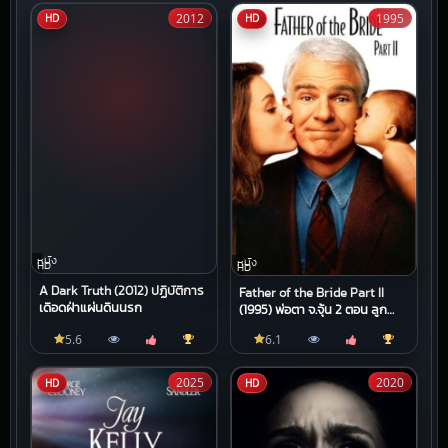
2012
1995
HD
HD
หนัง
หนัง
HD
HD
A Dark Truth (2012) ปฏิบัติการ
Father of the Bride Part II
เดือดฝ่าแผ่นดินนรก
(1995) พ่อตา จ.จุ้น 2 ตอน ลูก
หลานจุ้นละมุน
5.6
6.1
2025
2020
HD
HD