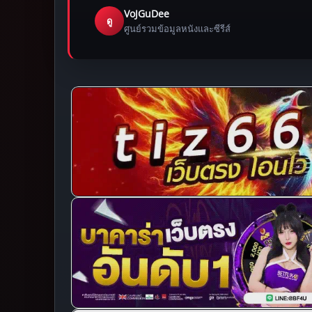
VoJGuDee
ดู
ศูนย์รวมข้อมูลหนังและซีรีส์