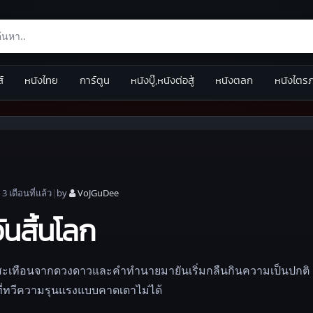
ส์
หนังไทย
การ์ตูน
หนังบู๊,หนังต่อสู้
หนังตลก
หนังไตร
|
3 เดือน
ที่แล้ว
|
by
VoJGuDee
ันสิ้นโลก
สั่นสะเทือนจากดวงดาวและคำทำนายมายันเริ่มกลืนกินความเป็นปกติ
่ทวีความรุนแรงแบบคาดเดาไม่ได้