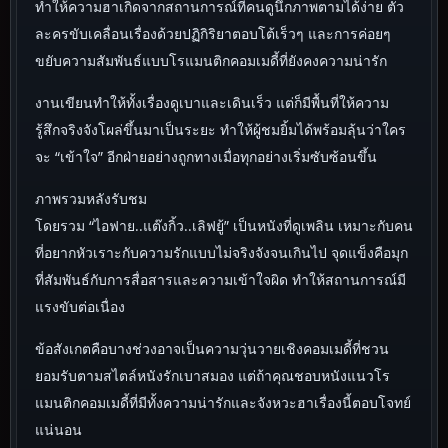
ทำให้ความฮาเกิดจากสถานการณ์ที่คนดูนึกภาพตามได้ง่าย ตัว
ละครขับเคลื่อนเรื่องด้วยปฏิกิริยาตอบโต้เร็วๆ และการค่อยๆ
ขยับความสัมพันธ์แบบโรแมนติกคอมเมดี้ที่ยังคงความน่ารัก
งานเขียนทำให้ทั้งเรื่องดูเบาและเดินเร็ว แต่ก็มีพื้นที่ให้ความ
รู้สึกจริงจังโผล่ขึ้นมาเป็นระยะ ทำให้ผู้ชมยิ้มได้พร้อมลุ้นว่าใคร
จะ “เข้าใจ” อีกฝ่ายอย่างถูกทางเมื่อทุกอย่างเริ่มซับซ้อนขึ้น
ภาพรวมหลังรับชม
โดยรวม “ไอฟาย..แต๊งกิ้ว..เลิฟยู้” เป็นหนังที่ดูเพลิน เหมาะกับคน
ที่อยากหัวเราะกับความรักแบบไม่จริงจังจนเกินไป จุดแข็งคือมุก
ที่สัมพันธ์กับการสื่อสารและความเข้าใจผิด ทำให้สถานการณ์มี
แรงขับต่อเนื่อง
ข้อสังเกตคือบางช่วงอาจเป็นความวุ่นวายเชิงคอมเมดี้ที่ชวน
ยอมรับตามสไตล์หนังรักเบาสมอง แต่ถ้าคุณชอบหนังแนวโร
แมนติกคอมเมดี้ที่มีทั้งความน่ารักและจังหวะฮาเรื่องนี้ตอบโจทย์
แน่นอน