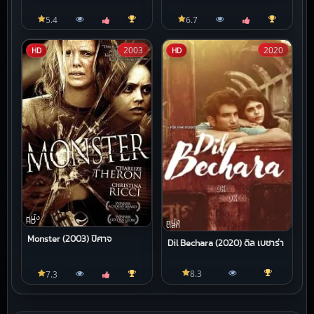
5.4
6.7
2003
2020
HD
HD
หนัง
HD
หนัง
ตลก
Monster (2003) ปีศาจ
Dil Bechara (2020) ดิล เบชาร่า
8.3
7.3