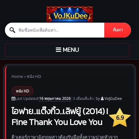
Search for:
ค้นหา
Skip to content
TOGGLE
MENU
NAVIGATION
Home
»
หนัง HD
หนัง HD
16 พฤษภาคม 2026
Last Updated:
|
3 เดือน
ที่แล้ว
|
by
VoJGuDee
ไอฟาย..แต๊งกิ้ว..เลิฟยู้ (2014) I
6.9
Fine Thank You Love You
ติวเตอร์ภาษาอังกฤษสาวต้องรับมือทั้งความปวดหัวจาก