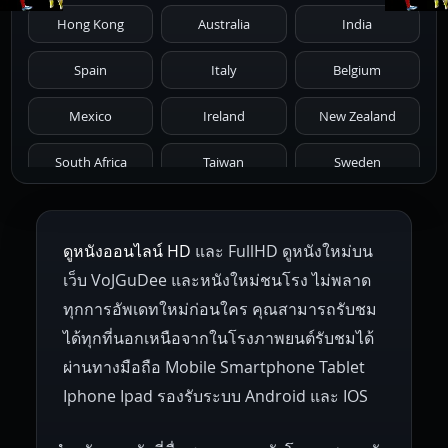
1976
1975
1974
1973
1972
Hong Kong
Australia
India
1971
1970
1969
1968
1967
Spain
Italy
Belgium
1966
1965
1964
1963
1962
Mexico
Ireland
New Zealand
1961
1959
1958
1955
1954
South Africa
Taiwan
Sweden
1953
1952
1951
1950
1946
Netherlands
Russia
Poland
ดูหนังออนไลน์ HD
และ FullHD ดูหนังใหม่บน
1945
1942
1941
1940
1939
Hungary
Denmark
Bulgaria
เว็บ VoJGuDee และหนังใหม่ชนโรง ไม่พลาด
Czech Republic
Brazil
Turkey
1938
1937
1930
1928
1916
ทุกการอัพเดทใหม่ก่อนใคร คุณสามารถรับชม
ได้ทุกที่นอกเหนือจากในโรงภาพยนต์รับชมได้
ผ่านทางมือถือ Mobile Smartphone Tablet
Iphone Ipad รองรับระบบ Android และ IOS