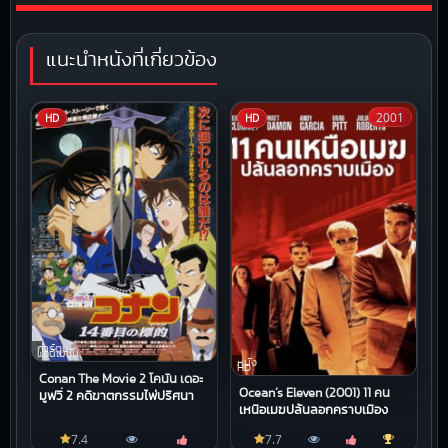
แนะนำหนังที่เกี่ยวข้อง
2001
HD
HD
การ์ตูน
แอนิเมชัน
หนัง
HD
Conan The Movie 2 โคนัน เดอะ
Ocean’s Eleven (2001) 11 คน
มูฟวี่ 2 คดีฆาตกรรมไพ่ปริศนา
เหนือเมฆปล้นลอกคราบเมือง
7.4
7.7