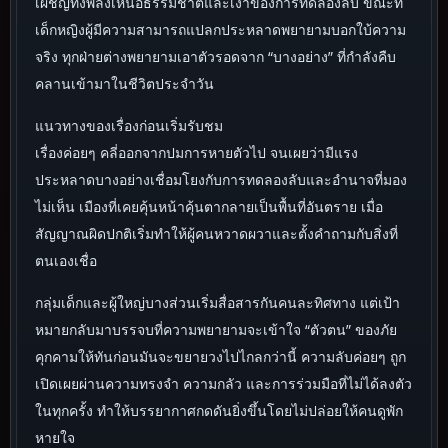
เผชิญทั้งพลังเหนือธรรมชาติและเงาของการทดลองลับ ขณะที่
เด็กหญิงผู้มีความสามารถแปลกประหลาดพยายามบอกใบ้ความ
จริง ทุกฝ่ายต่างพยายามเอาตัวรอดจาก “บางอย่าง” ที่กำลังคืบ
คลานเข้ามาในชีวิตประจำวัน
แนวทางของเรื่องก่อนเริ่มรับชม
เรื่องค่อยๆ คลี่ออกจากปมการหายตัวไป จนเผยว่ามีแรง
ประหลาดบางอย่างเชื่อมโยงกับการทดลองลับและอำนาจที่มอง
ไม่เห็น เมืองที่เคยคุ้นหน้าคุ้นตากลายเป็นพื้นที่อันตราย เมื่อ
สัญญาณผิดปกติเริ่มทำให้ผู้คนหวาดผวาและตั้งคำถามกับสิ่งที่
ตนเองเชื่อ
กลุ่มเด็กและผู้ใหญ่บางส่วนเริ่มสื่อสารกันคนละทิศทาง แต่เป้า
หมายกลับมาบรรจบที่ความพยายามจะเข้าใจ “ตัวตน” ของภัย
คุกคามให้ทันก่อนมันจะขยายวงไปไกลกว่านี้ ความลับค่อยๆ ถูก
เปิดเผยผ่านความทรงจำ ความกลัว และการร่วมมือที่ไม่ได้ลงตัว
ในทุกครั้ง ทำให้บรรยากาศกดดันยิ่งขึ้นโดยไม่ปล่อยให้คนดูพัก
หายใจ