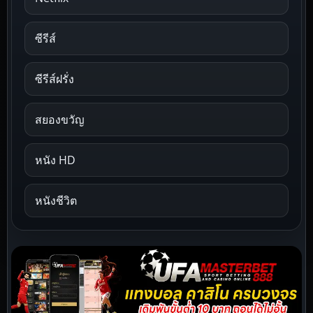
ซีรีส์
ซีรีส์ฝรั่ง
สยองขวัญ
หนัง HD
หนังชีวิต