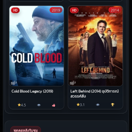
2019
2014
HD
HD
หนัง
หนัง
HD
HD
Cold Blood Legacy (2019)
Left Behind (2014) อุบัติการณ์
สวรรค์สั่ง
3.1
4.5
พูดคุยหลังรับชม