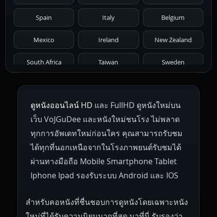
1971
1970
1969
1968
1967
Spain
Italy
Belgium
1966
1965
1964
1963
1962
Mexico
Ireland
New Zealand
1961
1959
1958
1955
1954
South Africa
Taiwan
Sweden
1953
1952
1951
1950
1946
Netherlands
Russia
Poland
ดูหนังออนไลน์ HD
และ FullHD ดูหนังใหม่บน
1945
1942
1941
1940
1939
Hungary
Denmark
Bulgaria
เว็บ VoJGuDee และหนังใหม่ชนโรง ไม่พลาด
Czech Republic
Brazil
Turkey
1938
1937
1930
1928
1916
ทุกการอัพเดทใหม่ก่อนใคร คุณสามารถรับชม
ได้ทุกที่นอกเหนือจากในโรงภาพยนต์รับชมได้
ผ่านทางมือถือ Mobile Smartphone Tablet
Iphone Ipad รองรับระบบ Android และ IOS
สำหรับคอหนังที่ชื่นชอบการดูหนังโดยเฉพาะหนัง
ใหม่ที่ได้รับความนิยมมากที่สุด มาที่นี่ รับรองว่า