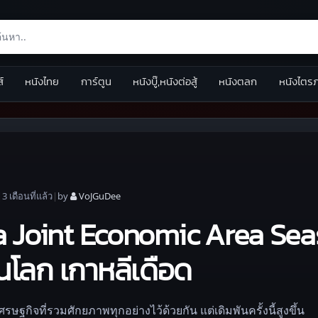
ส์
หนังไทย
การ์ตูน
หนังบู๊,หนังต่อสู้
หนังตลก
หนังไตร
|
3 เดือน
ที่แล้ว
|
by
VoJGuDee
a Joint Economic Area Sea
โลก เกาหลีเดือด
กิจที่รวมศักยภาพทุกอย่างไว้ด้วยกัน แต่เดิมพันครั้งนี้สูงขึ้น