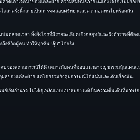
ดเดาเจตนาของแต่ละฝ่าย ความสัมพันธ์ภายในแก๊งโจรก็เริ่มมีรอยร้าว แ
การไล่ล่าครั้งนี้กลายเป็นการทดสอบศรัทธาและความอดทนไปพร้อมกัน
ซ้อนปมตลอดเวลา ทั้งฝั่งโจรที่มีรายละเอียดเชิงกลยุทธ์และฝั่งตำรวจที
ชีวิตผู้คน ทำให้ทุกซีน “ลุ้น” ได้จริง
องสถานการณ์ได้ดี เหมาะกับคนที่ชอบแนวอาชญากรรมลุ้นแผนและการไล่
ุผลของแต่ละฝ่าย แต่โดยรวมยังคุมอารมณ์ได้แน่นและเดินเรื่องมัน.
นธ์เชิงอำนาจ ไม่ได้ดูเพลินแบบเบาสมอง แต่เป็นความตื่นเต้นที่มาพร