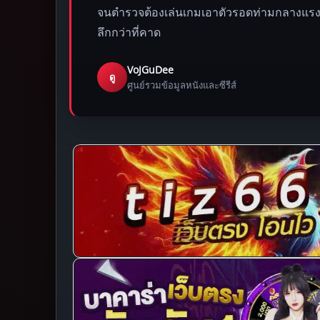
จนตำรวจต้องเล่นเกมเอาตัวรอดท่ามกลางแรงก
ลึกกว่าที่คาด
VoJGuDee
ดู
ศูนย์รวมข้อมูลหนังและซีรีส์