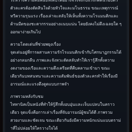
ตัวละครต้องตัดสินใจด้วยหัวใจและมโนธรรม ขณะเหตุการณ์
ทวีความรุนแรง เรื่องเล่าจะสลับให้เห็นทั้งความโรแมนติกและ
ด้านมืดของชะตากรรมอย่างแนบแน่น โดยยังคงไม่ดึงเฉลยใด ๆ
ออกมาง่ายเกินไป
ความโดดเด่นที่ช่วยพยุงเรื่อง
จุดเด่นอยู่ที่การผสานความรักโรแมนติกเข้ากับโศกนาฏกรรมได้
อย่างกลมกลืน ภาพและจังหวะตัดสลับทำให้เรารู้สึกทั้งความ
งดงามของเรือและความตึงเครียดที่คืบคลานเข้ามา ขณะ
เดียวกันบทสนทนาและความสัมพันธ์ของตัวละครทำให้เรื่องมี
อารมณ์และแรงดึงดูดแบบภาพจำ
ภาพรวมหลังรับชม
ไททานิคเป็นหนังที่ทำให้รู้สึกทั้งอบอุ่นและเจ็บแปลบในคราว
เดียว จุดแข็งคือการเล่าเรื่องที่จับอารมณ์ผู้ชมได้ดี ภาพรวม
สวยงามและชัดเจน ขณะเดียวกันยังมีความหนักแน่นแบบดราม่
าที่ไม่ปล่อยให้ใครวางใจได้