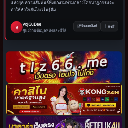
แห่งยุค ความสัมพันธ์ที่งอกงามท่ามกลางโศกนาฏกรรมจะ
ทำให้หัวใจสั่นไหวไม่รู้ลืม
VoJGuDee
แชร์
ดู
คัดลอกลิงก์
ศูนย์รวมข้อมูลหนังและซีรีส์