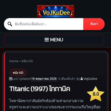
Search for:
ค้นหา
Skip to content
TOGGLE
MENU
NAVIGATION
Home
»
หนัง HD
หนัง HD
16 พฤษภาคม 2026
Last Updated:
|
3 เดือน
ที่แล้ว
|
by
VoJGuDee
Titanic (1997) ไททานิค
8.0
ไททานิคพาเราสัมผัสรักต้องห้ามท่ามกลางความ
หรูหราและความเปราะบางของชะตากรรมบนเรือใหญ่ที่สุด