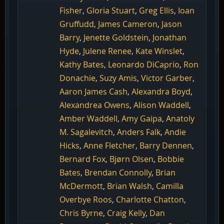
Fisher
,
Gloria Stuart
,
Greg Ellis
,
Ioan
Gruffudd
,
James Cameron
,
Jason
Barry
,
Jenette Goldstein
,
Jonathan
Hyde
,
Julene Renee
,
Kate Winslet
,
Kathy Bates
,
Leonardo DiCaprio
,
Ron
Donachie
,
Suzy Amis
,
Victor Garber
,
Aaron James Cash
,
Alexandra Boyd
,
Alexandrea Owens
,
Alison Waddell
,
Amber Waddell
,
Amy Gaipa
,
Anatoly
M. Sagalevitch
,
Anders Falk
,
Andie
Hicks
,
Anne Fletcher
,
Barry Dennen
,
Bernard Fox
,
Bjørn Olsen
,
Bobbie
Bates
,
Brendan Connolly
,
Brian
McDermott
,
Brian Walsh
,
Camilla
Overbye Roos
,
Charlotte Chatton
,
Chris Byrne
,
Craig Kelly
,
Dan