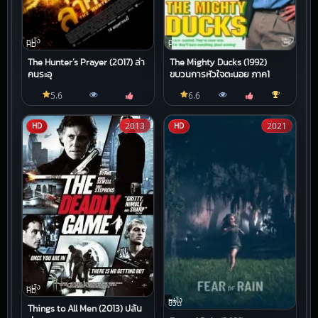
หนัง
หนัง
HD
HD
The Hunter’s Prayer (2017) ล่า
The Mighty Ducks (1992)
คนระอุ
ขบวนการหัวใจตะนอย ภาค1
5.6
6.6
2013
2021
HD
HD
หนัง
HD
หนัง
ชีวิต
Things to All Men (2013) ปล้น