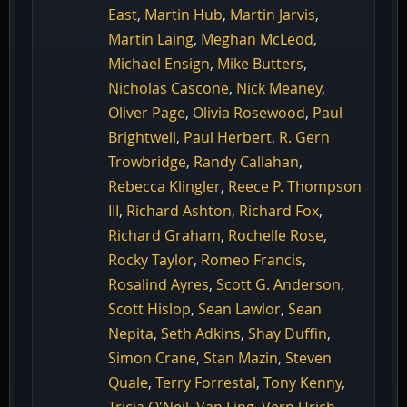
East
,
Martin Hub
,
Martin Jarvis
,
Martin Laing
,
Meghan McLeod
,
Michael Ensign
,
Mike Butters
,
Nicholas Cascone
,
Nick Meaney
,
Oliver Page
,
Olivia Rosewood
,
Paul
Brightwell
,
Paul Herbert
,
R. Gern
Trowbridge
,
Randy Callahan
,
Rebecca Klingler
,
Reece P. Thompson
III
,
Richard Ashton
,
Richard Fox
,
Richard Graham
,
Rochelle Rose
,
Rocky Taylor
,
Romeo Francis
,
Rosalind Ayres
,
Scott G. Anderson
,
Scott Hislop
,
Sean Lawlor
,
Sean
Nepita
,
Seth Adkins
,
Shay Duffin
,
Simon Crane
,
Stan Mazin
,
Steven
Quale
,
Terry Forrestal
,
Tony Kenny
,
Tricia O'Neil
,
Van Ling
,
Vern Urich