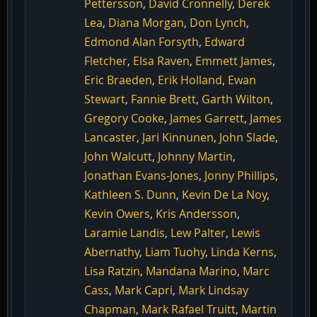
Pettersson
,
David Cronnelly
,
Derek
Lea
,
Diana Morgan
,
Don Lynch
,
Edmond Alan Forsyth
,
Edward
Fletcher
,
Elsa Raven
,
Emmett James
,
Eric Braeden
,
Erik Holland
,
Ewan
Stewart
,
Fannie Brett
,
Garth Wilton
,
Gregory Cooke
,
James Garrett
,
James
Lancaster
,
Jari Kinnunen
,
John Slade
,
John Walcutt
,
Johnny Martin
,
Jonathan Evans-Jones
,
Jonny Phillips
,
Kathleen S. Dunn
,
Kevin De La Noy
,
Kevin Owers
,
Kris Andersson
,
Laramie Landis
,
Lew Palter
,
Lewis
Abernathy
,
Liam Tuohy
,
Linda Kerns
,
Lisa Ratzin
,
Mandana Marino
,
Marc
Cass
,
Mark Capri
,
Mark Lindsay
Chapman
,
Mark Rafael Truitt
,
Martin