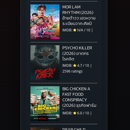
MOR LAM
RHYTHM (2026)
อ้ายต้าวว เอวหวาน
ระเบียบวาทะศิลป์
IMDB:
N/A
/
10
|
PSYCHO KILLER
(2026) ฆาตกร
โรคจิต
IMDB:
4.7
/
10
|
2596 ratings
BIG CHICKEN A
FAST FOOD
CONSPIRACY
(2026) ธุรกิจฟาร์ม
ไก่ แผนสมคบคิดวง
IMDB:
6.0
/
10
|
การฟาสต์ฟู้ด
DEAR CHILD