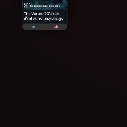
ผจญ
ภัย
The Vortex (2014) วอ
เท็กซ์ สงครามอสูรล่าอสูร