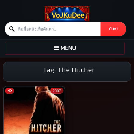
Search for:
ค้นหา
Skip to content
TOGGLE
MENU
NAVIGATION
Tag:
The Hitcher
2007
HD