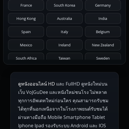
France
South Korea
Germany
1976
1975
1974
1973
1972
Hong Kong
Australia
India
1971
1970
1969
1968
1967
Spain
Italy
Belgium
1966
1965
1964
1963
1962
Mexico
Ireland
New Zealand
1961
1959
1958
1955
1954
South Africa
Taiwan
Sweden
1953
1952
1951
1950
1946
Netherlands
Russia
Poland
ดูหนังออนไลน์ HD
และ FullHD ดูหนังใหม่บน
1945
1942
1941
1940
1939
Hungary
Denmark
Bulgaria
เว็บ VoJGuDee และหนังใหม่ชนโรง ไม่พลาด
Czech Republic
Brazil
Turkey
1938
1937
1930
1928
1916
ทุกการอัพเดทใหม่ก่อนใคร คุณสามารถรับชม
ได้ทุกที่นอกเหนือจากในโรงภาพยนต์รับชมได้
ผ่านทางมือถือ Mobile Smartphone Tablet
Iphone Ipad รองรับระบบ Android และ IOS