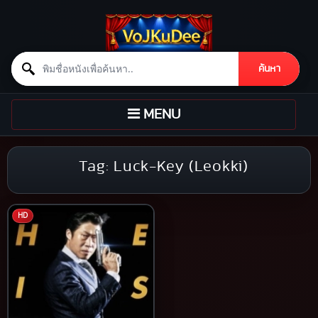
Search for:
ค้นหา
Skip to content
TOGGLE
MENU
NAVIGATION
Tag:
Luck-Key (Leokki)
HD