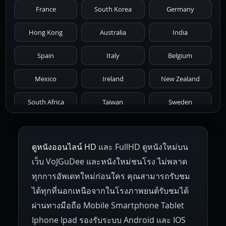
France
South Korea
Germany
1976
1975
1974
1973
1972
Hong Kong
Australia
India
1971
1970
1969
1968
1967
Spain
Italy
Belgium
1966
1965
1964
1963
1962
Mexico
Ireland
New Zealand
1961
1959
1958
1955
1954
South Africa
Taiwan
Sweden
1953
1952
1951
1950
1946
Netherlands
Russia
Poland
ดูหนังออนไลน์ HD
และ FullHD ดูหนังใหม่บน
1945
1942
1941
1940
1939
Hungary
Denmark
Bulgaria
เว็บ VoJGuDee และหนังใหม่ชนโรง ไม่พลาด
Czech Republic
Brazil
Turkey
1938
1937
1930
1928
1916
ทุกการอัพเดทใหม่ก่อนใคร คุณสามารถรับชม
ได้ทุกที่นอกเหนือจากในโรงภาพยนต์รับชมได้
ผ่านทางมือถือ Mobile Smartphone Tablet
Iphone Ipad รองรับระบบ Android และ IOS