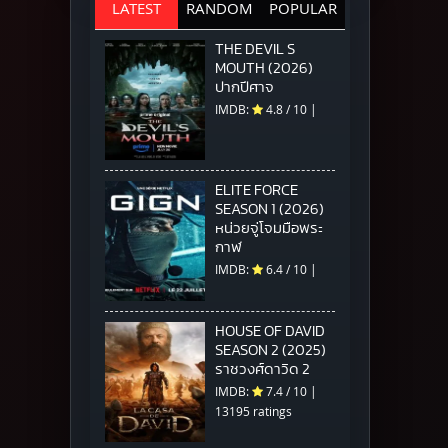
LATEST
RANDOM
POPULAR
THE DEVIL S
MOUTH (2026)
ปากปีศาจ
IMDB:
4.8
/
10
|
ELITE FORCE
SEASON 1 (2026)
หน่วยจู่โจมมือพระ
กาฬ
IMDB:
6.4
/
10
|
HOUSE OF DAVID
SEASON 2 (2025)
ราชวงศ์ดาวิด 2
IMDB:
7.4
/
10
|
13195 ratings