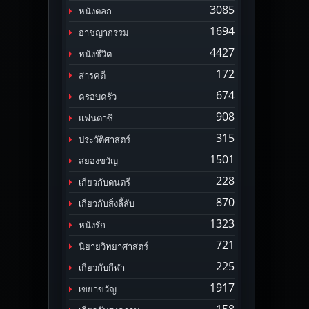
3085
หนังตลก
1694
อาชญากรรม
4427
หนังชีวิต
172
สารคดี
674
ครอบครัว
908
แฟนตาซี
315
ประวัติศาสตร์
1501
สยองขวัญ
228
เกี่ยวกับดนตรี
870
เกี่ยวกับสิ่งลี้ลับ
1323
หนังรัก
721
นิยายวิทยาศาสตร์
225
เกี่ยวกับกีฬา
1917
เขย่าขวัญ