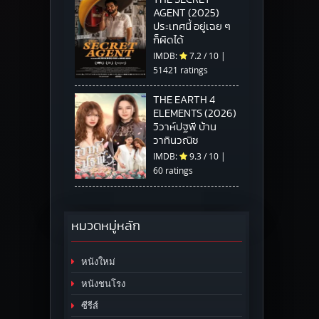
AGENT (2025)
ประเทศนี้ อยู่เฉย ๆ
ก็ผิดได้
IMDB:
7.2
/
10
|
51421 ratings
THE EARTH 4
ELEMENTS (2026)
วิวาห์ปฐพี บ้าน
วาทินวณิช
IMDB:
9.3
/
10
|
60 ratings
หมวดหมู่หลัก
หนังใหม่
หนังชนโรง
ซีรีส์