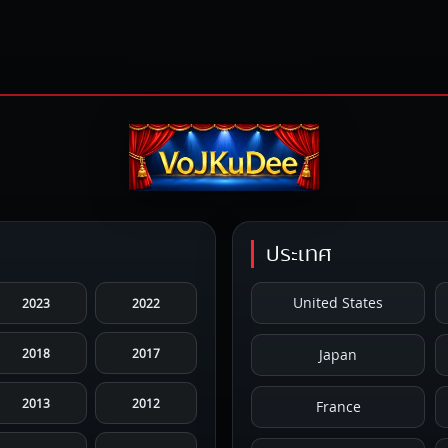
ประเทศ
United States
2023
2022
2018
2017
Japan
2013
2012
France