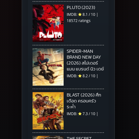
PLUTO (2023)
IMDB:
8.1
/
10
|
18572 ratings
SPIDER-MAN
BRAND NEW DAY
(2026) สไปเดอร์
แมน แบรนด์ นิว เดย์
IMDB:
8.2
/
10
|
BLAST (2026) ศึก
เดือด ครอบครัว
ระห่ำ
IMDB:
7.3
/
10
|
THE SECRET