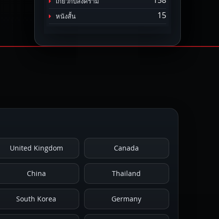
158
เกี่ยวกับสงคราม
15
หนังสั้น
United Kingdom
Canada
China
Thailand
South Korea
Germany