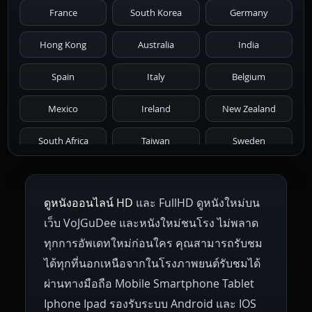
France
South Korea
Germany
1976
1975
1974
1973
1972
Hong Kong
Australia
India
1971
1970
1969
1968
1967
Spain
Italy
Belgium
1966
1965
1964
1963
1962
Mexico
Ireland
New Zealand
1961
1959
1958
1955
1954
South Africa
Taiwan
Sweden
1953
1952
1951
1950
1946
Netherlands
Russia
Poland
ดูหนังออนไลน์ HD
และ FullHD ดูหนังใหม่บน
1945
1942
1941
1940
1939
Hungary
Denmark
Bulgaria
เว็บ VoJGuDee และหนังใหม่ชนโรง ไม่พลาด
Czech Republic
Brazil
Turkey
1938
1937
1930
1928
1916
ทุกการอัพเดทใหม่ก่อนใคร คุณสามารถรับชม
ได้ทุกที่นอกเหนือจากในโรงภาพยนต์รับชมได้
ผ่านทางมือถือ Mobile Smartphone Tablet
Iphone Ipad รองรับระบบ Android และ IOS