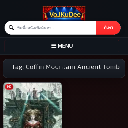
Search for:
ค้นหา
Skip to content
TOGGLE
MENU
NAVIGATION
Tag:
Coffin Mountain Ancient Tomb
HD