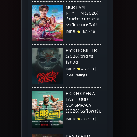
MOR LAM
RHYTHM (2026)
อ้ายต้าวว เอวหวาน
ระเบียบวาทะศิลป์
IMDB:
N/A
/
10
|
PSYCHO KILLER
(2026) ฆาตกร
โรคจิต
IMDB:
4.7
/
10
|
2596 ratings
BIG CHICKEN A
FAST FOOD
CONSPIRACY
(2026) ธุรกิจฟาร์ม
ไก่ แผนสมคบคิดวง
IMDB:
6.0
/
10
|
การฟาสต์ฟู้ด
DEAR CHILD