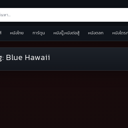
ส์
หนังไทย
การ์ตูน
หนังบู๊,หนังต่อสู้
หนังตลก
หนังไตร
g:
Blue Hawaii