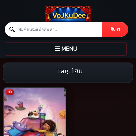
Search for:
ค้นหา
Skip to content
TOGGLE
MENU
NAVIGATION
Tag:
โฮม
HD