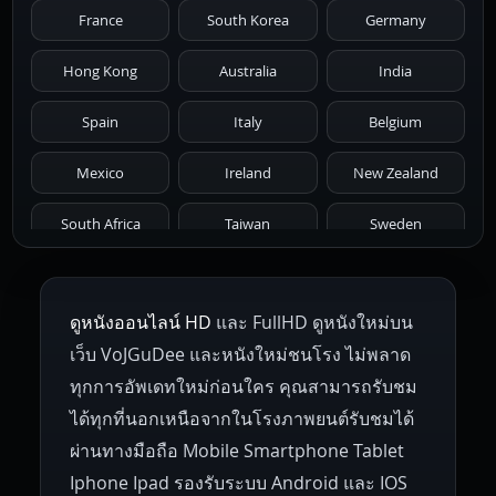
France
South Korea
Germany
1976
1975
1974
1973
1972
Hong Kong
Australia
India
1971
1970
1969
1968
1967
Spain
Italy
Belgium
1966
1965
1964
1963
1962
Mexico
Ireland
New Zealand
1961
1959
1958
1955
1954
South Africa
Taiwan
Sweden
1953
1952
1951
1950
1946
Netherlands
Russia
Poland
ดูหนังออนไลน์ HD
และ FullHD ดูหนังใหม่บน
1945
1942
1941
1940
1939
Hungary
Denmark
Bulgaria
เว็บ VoJGuDee และหนังใหม่ชนโรง ไม่พลาด
Czech Republic
Brazil
Turkey
1938
1937
1930
1928
1916
ทุกการอัพเดทใหม่ก่อนใคร คุณสามารถรับชม
ได้ทุกที่นอกเหนือจากในโรงภาพยนต์รับชมได้
ผ่านทางมือถือ Mobile Smartphone Tablet
Iphone Ipad รองรับระบบ Android และ IOS