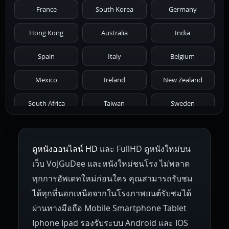
France
South Korea
Germany
1976
1975
1974
1973
1972
Hong Kong
Australia
India
1971
1970
1969
1968
1967
Spain
Italy
Belgium
1966
1965
1964
1963
1962
Mexico
Ireland
New Zealand
1961
1959
1958
1955
1954
South Africa
Taiwan
Sweden
1953
1952
1951
1950
1946
Netherlands
Russia
Poland
ดูหนังออนไลน์ HD
และ FullHD ดูหนังใหม่บน
1945
1942
1941
1940
1939
Hungary
Denmark
Bulgaria
เว็บ VoJGuDee และหนังใหม่ชนโรง ไม่พลาด
Czech Republic
Brazil
Turkey
1938
1937
1930
1928
1916
ทุกการอัพเดทใหม่ก่อนใคร คุณสามารถรับชม
ได้ทุกที่นอกเหนือจากในโรงภาพยนต์รับชมได้
ผ่านทางมือถือ Mobile Smartphone Tablet
Iphone Ipad รองรับระบบ Android และ IOS