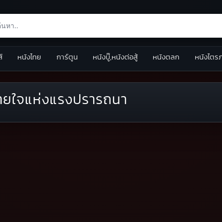
ส์
หนังไทย
การ์ตูน
หนังบู๊,หนังต่อสู้
หนังตลก
หนังไตร
ยใจแห่งแรงปรารถนา