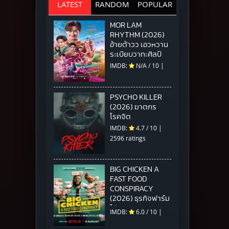
LATEST
RANDOM
POPULAR
MOR LAM
RHYTHM (2026)
อ้ายต้าวว เอวหวาน
ระเบียบวาทะศิลป์
IMDB:
N/A
/
10
|
PSYCHO KILLER
(2026) ฆาตกร
โรคจิต
IMDB:
4.7
/
10
|
2596 ratings
BIG CHICKEN A
FAST FOOD
CONSPIRACY
(2026) ธุรกิจฟาร์ม
ไก่ แผนสมคบคิดวง
IMDB:
6.0
/
10
|
การฟาสต์ฟู้ด