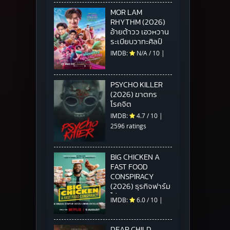
MOR LAM
RHYTHM (2026)
อ้ายต้าวว เอวหวาน
ระเบียบวาทะศิลป์
IMDB:
N/A
/
10
|
PSYCHO KILLER
(2026) ฆาตกร
โรคจิต
IMDB:
4.7
/
10
|
2596 ratings
BIG CHICKEN A
FAST FOOD
CONSPIRACY
(2026) ธุรกิจฟาร์ม
ไก่ แผนสมคบคิดวง
IMDB:
6.0
/
10
|
การฟาสต์ฟู้ด
DEAR CHILD