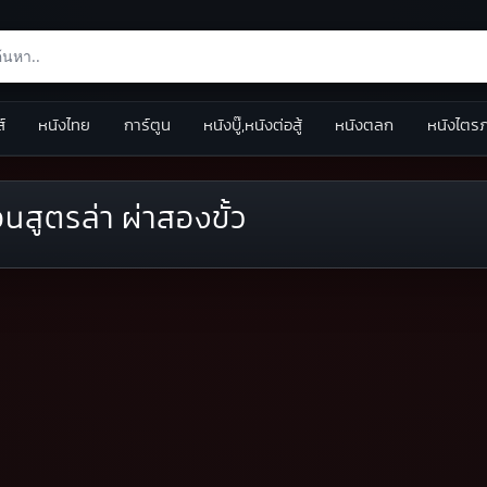
ส์
หนังไทย
การ์ตูน
หนังบู๊,หนังต่อสู้
หนังตลก
หนังไตร
อนสูตรล่า ผ่าสองขั้ว