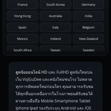
France
South Korea
Germany
1976
1975
1974
1973
1972
Hong Kong
Australia
India
1971
1970
1969
1968
1967
Spain
Italy
Belgium
1966
1965
1964
1963
1962
Mexico
Ireland
New Zealand
1961
1959
1958
1955
1954
South Africa
Taiwan
Sweden
1953
1952
1951
1950
1946
Netherlands
Russia
Poland
ดูหนังออนไลน์ HD
และ FullHD ดูหนังใหม่บน
1945
1942
1941
1940
1939
Hungary
Denmark
Bulgaria
เว็บ VoJGuDee และหนังใหม่ชนโรง ไม่พลาด
Czech Republic
Brazil
Turkey
1938
1937
1930
1928
1916
ทุกการอัพเดทใหม่ก่อนใคร คุณสามารถรับชม
ได้ทุกที่นอกเหนือจากในโรงภาพยนต์รับชมได้
ผ่านทางมือถือ Mobile Smartphone Tablet
Iphone Ipad รองรับระบบ Android และ IOS