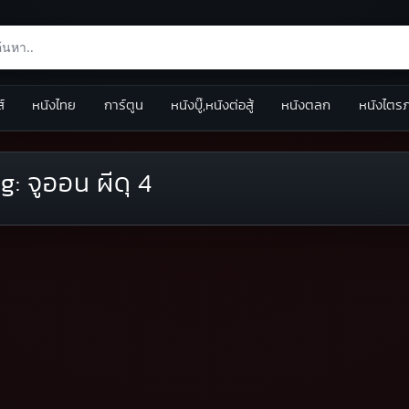
ส์
หนังไทย
การ์ตูน
หนังบู๊,หนังต่อสู้
หนังตลก
หนังไตร
g:
จูออน ผีดุ 4