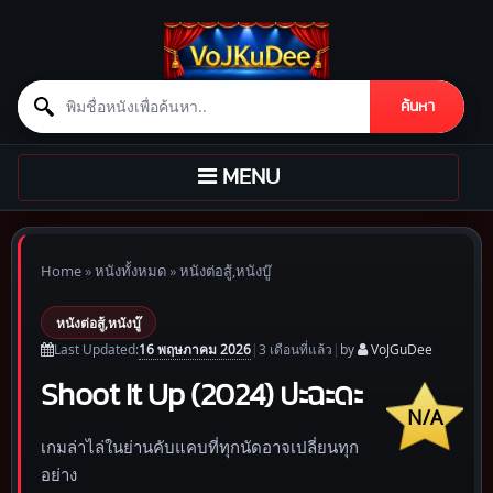
Search for:
ค้นหา
Skip to content
TOGGLE
MENU
NAVIGATION
Home
»
หนังทั้งหมด
»
หนังต่อสู้,หนังบู๊
หนังต่อสู้,หนังบู๊
16 พฤษภาคม 2026
Last Updated:
|
3 เดือน
ที่แล้ว
|
by
VoJGuDee
Shoot It Up (2024) ปะฉะดะ
N/A
เกมล่าไล่ในย่านคับแคบที่ทุกนัดอาจเปลี่ยนทุก
อย่าง