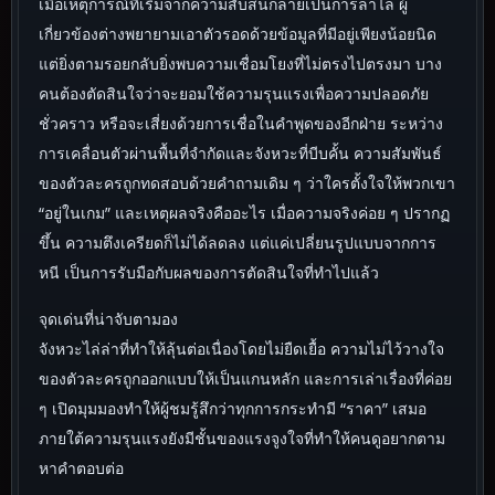
เมื่อเหตุการณ์ที่เริ่มจากความสับสนกลายเป็นการล่าไล่ ผู้
เกี่ยวข้องต่างพยายามเอาตัวรอดด้วยข้อมูลที่มีอยู่เพียงน้อยนิด
แต่ยิ่งตามรอยกลับยิ่งพบความเชื่อมโยงที่ไม่ตรงไปตรงมา บาง
คนต้องตัดสินใจว่าจะยอมใช้ความรุนแรงเพื่อความปลอดภัย
ชั่วคราว หรือจะเสี่ยงด้วยการเชื่อในคำพูดของอีกฝ่าย ระหว่าง
การเคลื่อนตัวผ่านพื้นที่จำกัดและจังหวะที่บีบคั้น ความสัมพันธ์
ของตัวละครถูกทดสอบด้วยคำถามเดิม ๆ ว่าใครตั้งใจให้พวกเขา
“อยู่ในเกม” และเหตุผลจริงคืออะไร เมื่อความจริงค่อย ๆ ปรากฏ
ขึ้น ความตึงเครียดก็ไม่ได้ลดลง แต่แค่เปลี่ยนรูปแบบจากการ
หนี เป็นการรับมือกับผลของการตัดสินใจที่ทำไปแล้ว
จุดเด่นที่น่าจับตามอง
จังหวะไล่ล่าที่ทำให้ลุ้นต่อเนื่องโดยไม่ยืดเยื้อ ความไม่ไว้วางใจ
ของตัวละครถูกออกแบบให้เป็นแกนหลัก และการเล่าเรื่องที่ค่อย
ๆ เปิดมุมมองทำให้ผู้ชมรู้สึกว่าทุกการกระทำมี “ราคา” เสมอ
ภายใต้ความรุนแรงยังมีชั้นของแรงจูงใจที่ทำให้คนดูอยากตาม
หาคำตอบต่อ