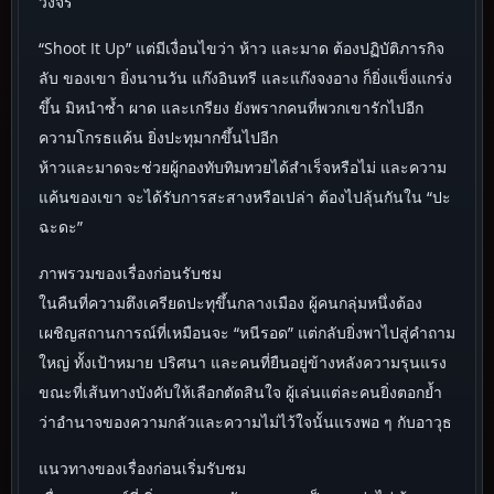
วงจร
“Shoot It Up” แต่มีเงื่อนไขว่า ห้าว และมาด ต้องปฏิบัติภารกิจ
ลับ ของเขา ยิ่งนานวัน แก๊งอินทรี และแก๊งจงอาง ก็ยิ่งแข็งแกร่ง
ขึ้น มิหนำซ้ำ ผาด และเกรียง ยังพรากคนที่พวกเขารักไปอีก
ความโกรธแค้น ยิ่งปะทุมากขึ้นไปอีก
ห้าวและมาดจะช่วยผู้กองทับทิมทวยได้สำเร็จหรือไม่ และความ
แค้นของเขา จะได้รับการสะสางหรือเปล่า ต้องไปลุ้นกันใน “ปะ
ฉะดะ”
ภาพรวมของเรื่องก่อนรับชม
ในคืนที่ความตึงเครียดปะทุขึ้นกลางเมือง ผู้คนกลุ่มหนึ่งต้อง
เผชิญสถานการณ์ที่เหมือนจะ “หนีรอด” แต่กลับยิ่งพาไปสู่คำถาม
ใหญ่ ทั้งเป้าหมาย ปริศนา และคนที่ยืนอยู่ข้างหลังความรุนแรง
ขณะที่เส้นทางบังคับให้เลือกตัดสินใจ ผู้เล่นแต่ละคนยิ่งตอกย้ำ
ว่าอำนาจของความกลัวและความไม่ไว้ใจนั้นแรงพอ ๆ กับอาวุธ
แนวทางของเรื่องก่อนเริ่มรับชม