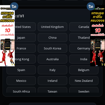
1996
1995
1994
1993
1992
ประเทศ
1991
1990
1989
1988
1987
United States
United Kingdom
Canada
1986
1985
1984
1983
1982
Japan
China
Thailand
1981
1980
1979
1978
1977
France
South Korea
Germany
1976
1975
1974
1973
1972
Hong Kong
Australia
India
1971
1970
1969
1968
1967
Spain
Italy
Belgium
1966
1965
1964
1963
1962
Mexico
Ireland
New Zealand
1961
1959
1958
1955
1954
South Africa
Taiwan
Sweden
1953
1952
1951
1950
1946
Netherlands
Russia
Poland