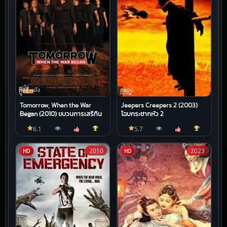
หนัง
ต่อสู้,หนัง
สยอง
บู๊
ขวัญ
Tomorrow, When the War
Jeepers Creepers 2 (2003)
Began (2010) ขบวนการเสรีทีน
โฉบกระชากหัว 2
6.1
5.7
2010
2023
HD
HD