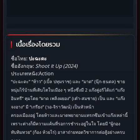
เนื้อเรื่องโดยรวม
ชื่อไทย:
ปะฉะดะ
ชื่ออังกฤษ:
Shoot It Up (2024)
ประเภทหนัง:Action
“ปะฉะดะ” “ห้าว” (เบิ้ล ปทุมราช) และ “มาด” (นุ๊ก-ธนดล) ชาย
หนุ่มไร้บ้านที่เติบโตในเมือง ๆ หนึ่งซึ่งมี 2 แก๊งคู่อริได้แก่ “แก๊ง
อินทรี” คุมโดย “ผาด เพลิงผยอง” (เต๋า-สมชาย) เป็น และ “แก๊ง
จงอาง” มี “เกรียง” (วอ-จิราวัฒน์) เป็นหัวหน้า
ครองเมืองอยู่ โดยห้าวและมาดพยายามแทรกซึมเข้าแก๊งเหล่านี้
เพราะต่างก็มีความแค้นที่รอการชำระอยู่ในใจ โดยมี “ผู้กอง
ทับทิมทวย” (ก้อง ห้วยไร่) อาสาถ่ายทอดวิชาการต่อสู้อย่างครบ