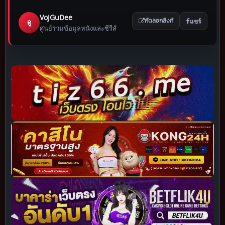
VoJGuDee
แชร์
ดู
คัดลอกลิงก์
ศูนย์รวมข้อมูลหนังและซีรีส์