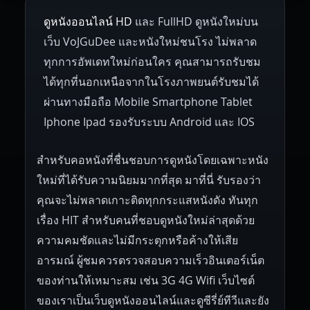
ดูหนังออนไลน์ HD
และ FullHD ดูหนังใหม่บน
1945
1942
1941
1940
1939
Hungary
Denmark
Bulgaria
เว็บ VoJGuDee และหนังใหม่ชนโรง ไม่พลาด
Czech Republic
Brazil
Turkey
1938
1937
1930
1928
1916
ทุกการอัพเดทใหม่ก่อนใคร คุณสามารถรับชม
ได้ทุกที่นอกเหนือจากในโรงภาพยนต์รับชมได้
ผ่านทางมือถือ Mobile Smartphone Tablet
Iphone Ipad รองรับระบบ Android และ IOS
สำหรับคอหนังที่ชื่นชอบการดูหนังโดยเฉพาะหนัง
ใหม่ที่ได้รับความนิยมมากที่สุด มาที่นี่ รับรองว่า
คุณจะไม่พลาดเกาะติดทุกกระแสหนังดัง ทันทุก
เรื่อง HIT สำหรับคนที่ชอบดูหนังใหม่ล่าสุดด้วย
ความคมชัดและไม่มีกระตุกหรือค้างให้เสีย
อารมณ์ ผู้ชมควรตรวจสอบความเร็วอินเตอร์เน็ต
ของท่านให้เหมาะสม เช่น 3G 4G Wifi เว็บไซต์
ของเราเป็นเว็บดูหนังออนไลน์และดูซีรี่ย์ทีวีและยัง