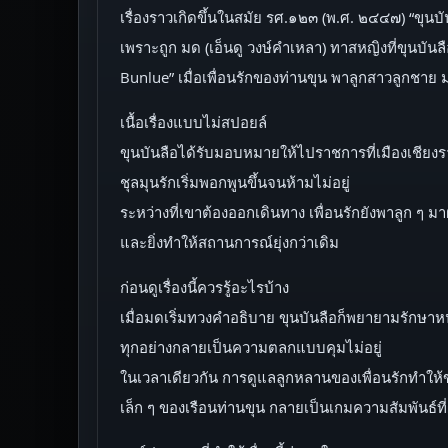
เรื่องราวเกิดขึ้นในสมัย รศ.๑๒๓ (พ.ศ. ๒๔๔๗) “ขุนบั
เพราะถูก มด (เอ็นดู วงษ์คำเหลา) ทาสหญิงที่ขุนบันล
Bunlue” เมื่อเพื่อนรักของท่านขุน พาลูกสาวลูกชาย
เนื้อเรื่องแบบไม่สปอยล์
ขุนบันลือได้รับมอบหมายให้ไปราชการที่เมืองเชียงรา
ชุลมุนรักเริ่มพอกพูนขึ้นจนห้ามไม่อยู่
ระหว่างที่เขาต้องออกเดินทาง เพื่อนรักยังพาลูก ๆ มา
และยิ่งทำให้สถานการณ์ยุ่งกว่าเดิม
ก่อนดูเรื่องนี้ควรรู้อะไรบ้าง
เมื่อมดเริ่มทวงคำอธิบาย ขุนบันลือก็พยายามรักษาหน
ทุกอย่างกลายเป็นความตลกแบบคุมไม่อยู่
ในเวลาเดียวกัน การดูแลลูกหลานของเพื่อนรักทำให
เล็ก ๆ ของเรือนท่านขุน กลายเป็นเกมความสัมพันธ์ที