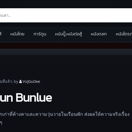
ส์
หนังไทย
การ์ตูน
หนังบู๊,หนังต่อสู้
หนังตลก
หนังไตร
อน
ที่แล้ว
|
by
VoJGuDee
Khun Bunlue
รักเก่าที่ค้างคาและความวุ่นวายในเรือนพัก ส่งผลให้ความจริงเรื่อง
ๆ