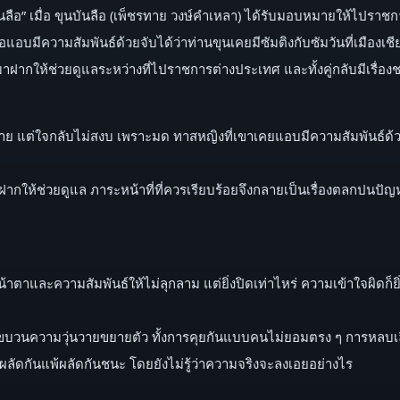
นลือ” เมื่อ ขุนบันลือ (เพ็ชรทาย วงษ์คำเหลา) ได้รับมอบหมายให้ไปราชกา
ือแอบมีความสัมพันธ์ด้วยจับได้ว่าท่านขุนเคยมีซัมติงกับซัมวันที่เมืองเ
 มาฝากให้ช่วยดูแลระหว่างที่ไปราชการต่างประเทศ และทั้งคู่กลับมีเรื
ย แต่ใจกลับไม่สงบ เพราะมด ทาสหญิงที่เขาเคยแอบมีความสัมพันธ์ด้วย ด
ฝากให้ช่วยดูแล ภาระหน้าที่ที่ควรเรียบร้อยจึงกลายเป็นเรื่องตลกปนปัญหาร
้าตาและความสัมพันธ์ให้ไม่ลุกลาม แต่ยิ่งปิดเท่าไหร่ ความเข้าใจผิดก็ย
้ขบวนความวุ่นวายขยายตัว ทั้งการคุยกันแบบคนไม่ยอมตรง ๆ การหลบเล
่ผลัดกันแพ้ผลัดกันชนะ โดยยังไม่รู้ว่าความจริงจะลงเอยอย่างไร