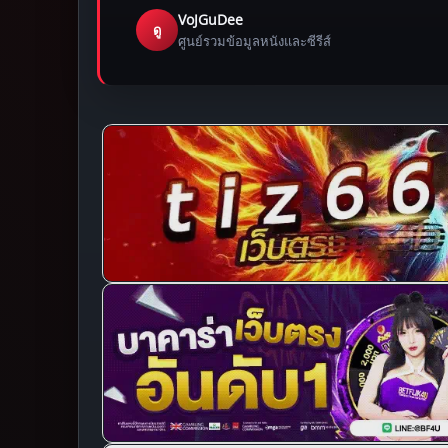
VoJGuDee
ดู
ศูนย์รวมข้อมูลหนังและซีรีส์