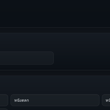
หนังตลก
หน