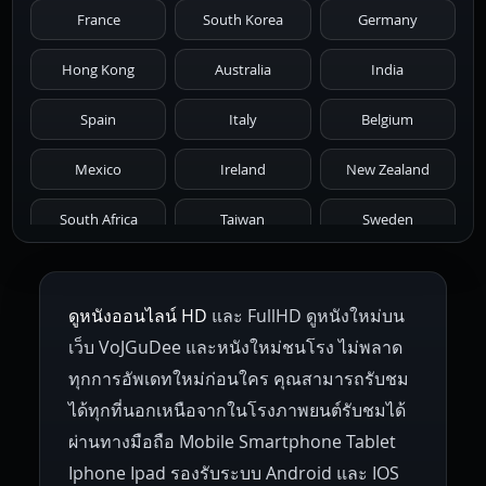
France
South Korea
Germany
1976
1975
1974
1973
1972
Hong Kong
Australia
India
1971
1970
1969
1968
1967
Spain
Italy
Belgium
1966
1965
1964
1963
1962
Mexico
Ireland
New Zealand
1961
1959
1958
1955
1954
South Africa
Taiwan
Sweden
1953
1952
1951
1950
1946
Netherlands
Russia
Poland
ดูหนังออนไลน์ HD
และ FullHD ดูหนังใหม่บน
1945
1942
1941
1940
1939
Hungary
Denmark
Bulgaria
เว็บ VoJGuDee และหนังใหม่ชนโรง ไม่พลาด
Czech Republic
Brazil
Turkey
1938
1937
1930
1928
1916
ทุกการอัพเดทใหม่ก่อนใคร คุณสามารถรับชม
ได้ทุกที่นอกเหนือจากในโรงภาพยนต์รับชมได้
ผ่านทางมือถือ Mobile Smartphone Tablet
Iphone Ipad รองรับระบบ Android และ IOS