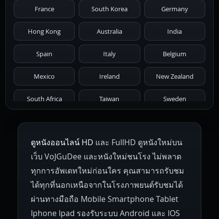
France
South Korea
Germany
1976
1975
1974
1973
1972
Hong Kong
Australia
India
1971
1970
1969
1968
1967
Spain
Italy
Belgium
1966
1965
1964
1963
1962
Mexico
Ireland
New Zealand
1961
1959
1958
1955
1954
South Africa
Taiwan
Sweden
1953
1952
1951
1950
1946
Netherlands
Russia
Poland
ดูหนังออนไลน์ HD
และ FullHD ดูหนังใหม่บน
1945
1942
1941
1940
1939
Hungary
Denmark
Bulgaria
เว็บ VoJGuDee และหนังใหม่ชนโรง ไม่พลาด
Czech Republic
Brazil
Turkey
1938
1937
1930
1928
1916
ทุกการอัพเดทใหม่ก่อนใคร คุณสามารถรับชม
ได้ทุกที่นอกเหนือจากในโรงภาพยนต์รับชมได้
ผ่านทางมือถือ Mobile Smartphone Tablet
Iphone Ipad รองรับระบบ Android และ IOS