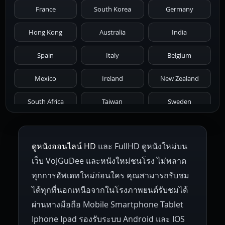
France
South Korea
Germany
1976
1975
1974
1973
1972
Hong Kong
Australia
India
1971
1970
1969
1968
1967
Spain
Italy
Belgium
1966
1965
1964
1963
1962
Mexico
Ireland
New Zealand
1961
1959
1958
1955
1954
South Africa
Taiwan
Sweden
1953
1952
1951
1950
1946
Netherlands
Russia
Poland
ดูหนังออนไลน์ HD
และ FullHD ดูหนังใหม่บน
1945
1942
1941
1940
1939
Hungary
Denmark
Bulgaria
เว็บ VoJGuDee และหนังใหม่ชนโรง ไม่พลาด
Czech Republic
Brazil
Turkey
1938
1937
1930
1928
1916
ทุกการอัพเดทใหม่ก่อนใคร คุณสามารถรับชม
ได้ทุกที่นอกเหนือจากในโรงภาพยนต์รับชมได้
ผ่านทางมือถือ Mobile Smartphone Tablet
Iphone Ipad รองรับระบบ Android และ IOS