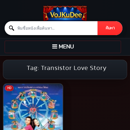
Search for:
ค้นหา
Skip to content
TOGGLE
MENU
NAVIGATION
Tag:
Transistor Love Story
HD