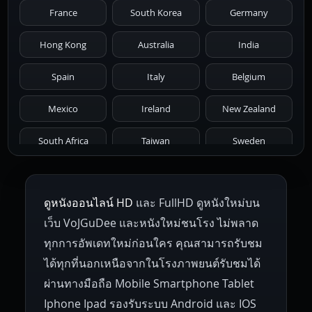
France
South Korea
Germany
1976
1975
1974
1973
1972
Hong Kong
Australia
India
1971
1970
1969
1968
1967
Spain
Italy
Belgium
1966
1965
1964
1963
1962
Mexico
Ireland
New Zealand
1961
1959
1958
1955
1954
South Africa
Taiwan
Sweden
1953
1952
1951
1950
1946
Netherlands
Russia
Poland
ดูหนังออนไลน์ HD
และ FullHD ดูหนังใหม่บน
1945
1942
1941
1940
1939
Hungary
Denmark
Bulgaria
เว็บ VoJGuDee และหนังใหม่ชนโรง ไม่พลาด
Czech Republic
Brazil
Turkey
1938
1937
1930
1928
1916
ทุกการอัพเดทใหม่ก่อนใคร คุณสามารถรับชม
ได้ทุกที่นอกเหนือจากในโรงภาพยนต์รับชมได้
ผ่านทางมือถือ Mobile Smartphone Tablet
Iphone Ipad รองรับระบบ Android และ IOS