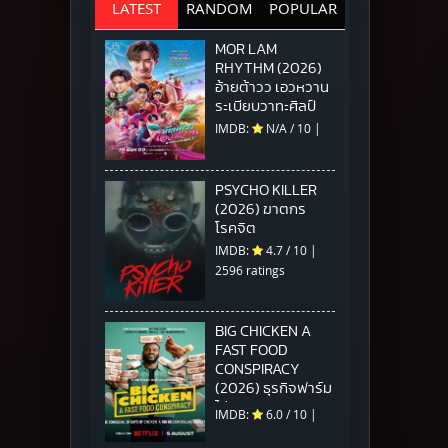
LATEST
RANDOM
POPULAR
MOR LAM
RHYTHM (2026)
อ้ายต้าวว เอวหวาน
ระเบียบวาทะศิลป์
IMDB:
N/A
/
10
|
PSYCHO KILLER
(2026) ฆาตกร
โรคจิต
IMDB:
4.7
/
10
|
2596 ratings
BIG CHICKEN A
FAST FOOD
CONSPIRACY
(2026) ธุรกิจฟาร์ม
ไก่ แผนสมคบคิดวง
IMDB:
6.0
/
10
|
การฟาสต์ฟู้ด