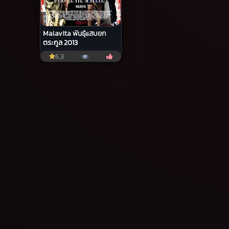
หนัง
HD
Malavita พันธุ์แสบยก
ตระกูล 2013
6.3