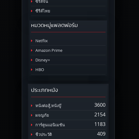
ซีรีส์จีน
ซีรีส์ไทย
หมวดหมู่แพลตฟอร์ม
Netflix
Amazon Prime
Disney+
HBO
ประเภทหนัง
3600
หนังต่อสู้,หนังบู๊
2154
ผจญภัย
1183
การ์ตูนแอนิเมชัน
409
ชีวประวัติ