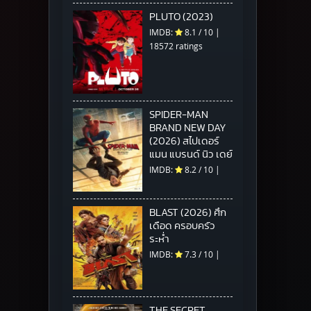
PLUTO (2023)
IMDB:
8.1
/
10
|
18572 ratings
SPIDER-MAN
BRAND NEW DAY
(2026) สไปเดอร์
แมน แบรนด์ นิว เดย์
IMDB:
8.2
/
10
|
BLAST (2026) ศึก
เดือด ครอบครัว
ระห่ำ
IMDB:
7.3
/
10
|
THE SECRET