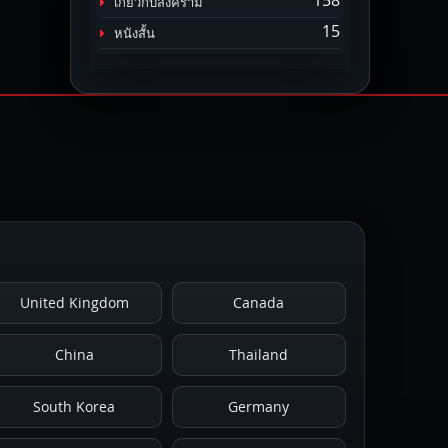
158
เกี่ยวกับสงคราม
15
หนังสั้น
United Kingdom
Canada
China
Thailand
South Korea
Germany