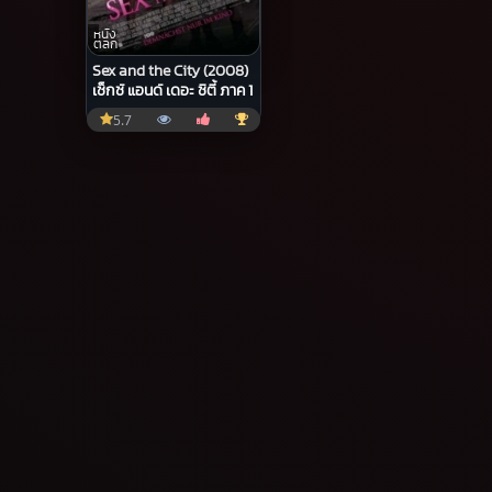
หนัง
ตลก
Sex and the City (2008)
เซ็กซ์ แอนด์ เดอะ ซิตี้ ภาค 1
5.7