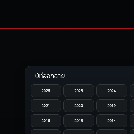
ปีที่ออกฉาย
2026
2025
2024
2021
2020
2019
2016
2015
2014