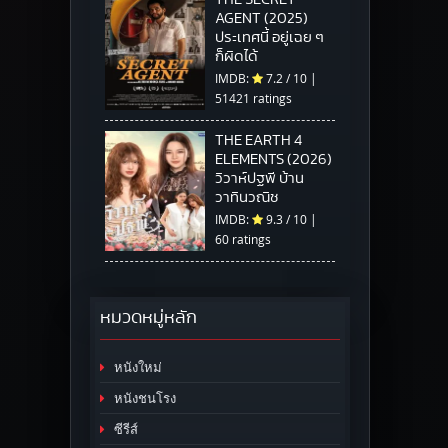
AGENT (2025)
ประเทศนี้ อยู่เฉย ๆ
ก็ผิดได้
IMDB:
7.2
/
10
|
51421 ratings
THE EARTH 4
ELEMENTS (2026)
วิวาห์ปฐพี บ้าน
วาทินวณิช
IMDB:
9.3
/
10
|
60 ratings
หมวดหมู่หลัก
หนังใหม่
หนังชนโรง
ซีรีส์