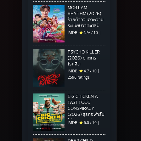
MOR LAM
RHYTHM (2026)
อ้ายต้าวว เอวหวาน
ระเบียบวาทะศิลป์
IMDB:
N/A
/
10
|
PSYCHO KILLER
(2026) ฆาตกร
โรคจิต
IMDB:
4.7
/
10
|
2596 ratings
BIG CHICKEN A
FAST FOOD
CONSPIRACY
(2026) ธุรกิจฟาร์ม
ไก่ แผนสมคบคิดวง
IMDB:
6.0
/
10
|
การฟาสต์ฟู้ด
DEAR CHILD