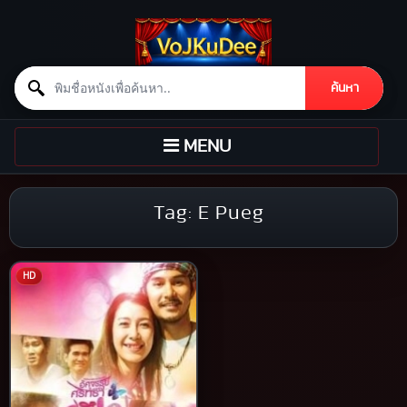
Search for:
ค้นหา
Skip to content
TOGGLE
MENU
NAVIGATION
Tag:
E Pueg
HD