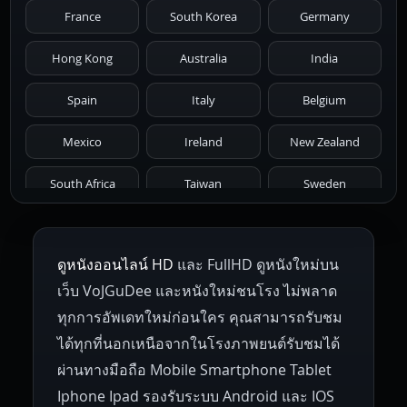
France
South Korea
Germany
1976
1975
1974
1973
1972
Hong Kong
Australia
India
1971
1970
1969
1968
1967
Spain
Italy
Belgium
1966
1965
1964
1963
1962
Mexico
Ireland
New Zealand
1961
1959
1958
1955
1954
South Africa
Taiwan
Sweden
1953
1952
1951
1950
1946
Netherlands
Russia
Poland
ดูหนังออนไลน์ HD
และ FullHD ดูหนังใหม่บน
1945
1942
1941
1940
1939
Hungary
Denmark
Bulgaria
เว็บ VoJGuDee และหนังใหม่ชนโรง ไม่พลาด
Czech Republic
Brazil
Turkey
1938
1937
1930
1928
1916
ทุกการอัพเดทใหม่ก่อนใคร คุณสามารถรับชม
ได้ทุกที่นอกเหนือจากในโรงภาพยนต์รับชมได้
ผ่านทางมือถือ Mobile Smartphone Tablet
Iphone Ipad รองรับระบบ Android และ IOS